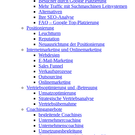
Besucher durch Google Platzierung
Mehr Traffic mit Suchmaschinen Leitsystemen
Alternativen
Ihre SEO-Analyse
FAQ – Google Top-Platzierung
Positionierung
Leuchtturm
Reputation
Neuausrichtung der Positionierung
Internetmarketing und Onlinemarketing
Webdesign
E-Mail-Marketing
Sales Funnel
Verkaufsprozesse
Outsourcing
Onlinemarketing
Vertriebsoptimierung und -Betreuung
Umsatzoptimierung
Strategische Vertriebsanalyse
Vertriebsübernahme
Coachingangebote
begleitende Coachings
Unternehmercoaching
Unternehmenscoaching
Umsetzungsbegleitung