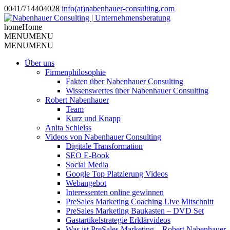
0041/714404028
info(at)nabenhauer-consulting.com
home
Home
MENU
MENU
MENU
MENU
Über uns
Firmenphilosophie
Fakten über Nabenhauer Consulting
Wissenswertes über Nabenhauer Consulting
Robert Nabenhauer
Team
Kurz und Knapp
Anita Schleiss
Videos von Nabenhauer Consulting
Digitale Transformation
SEO E-Book
Social Media
Google Top Platzierung Videos
Webangebot
Interessenten online gewinnen
PreSales Marketing Coaching Live Mitschnitt
PreSales Marketing Baukasten – DVD Set
Gastartikelstrategie Erklärvideos
Was ist PreSales Marketing – Robert Nabenhauer