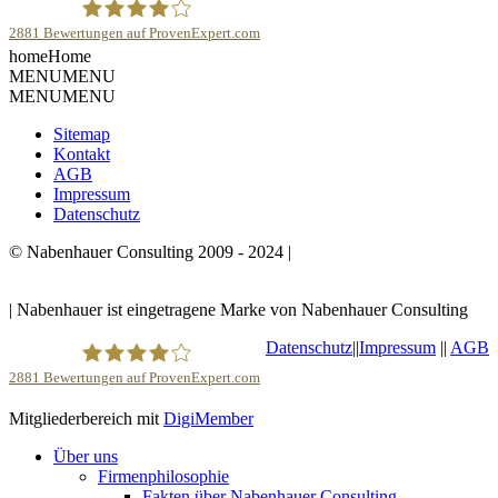
2881
Bewertungen auf ProvenExpert.com
home
Home
Robert Nabenhauer
MENU
MENU
MENU
MENU
Sitemap
Kontakt
AGB
Impressum
Datenschutz
© Nabenhauer Consulting 2009 - 2024 |
Nabenhauer ist
eingetragene Marke von Nabenhauer Consulting
| Nabenhauer ist eingetragene Marke von Nabenhauer Consulting
Datenschutz
||
Impressum
||
AGB
2881
Bewertungen auf ProvenExpert.com
Mitgliederbereich mit
DigiMember
Robert Nabenhauer
Über uns
Firmenphilosophie
Fakten über Nabenhauer Consulting