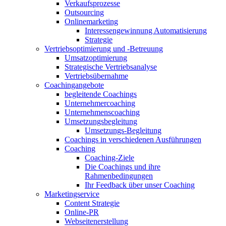
Verkaufsprozesse
Outsourcing
Onlinemarketing
Interessengewinnung Automatisierung
Strategie
Vertriebsoptimierung und -Betreuung
Umsatzoptimierung
Strategische Vertriebsanalyse
Vertriebsübernahme
Coachingangebote
begleitende Coachings
Unternehmercoaching
Unternehmenscoaching
Umsetzungsbegleitung
Umsetzungs-Begleitung
Coachings in verschiedenen Ausführungen
Coaching
Coaching-Ziele
Die Coachings und ihre
Rahmenbedingungen
Ihr Feedback über unser Coaching
Marketingservice
Content Strategie
Online-PR
Webseitenerstellung