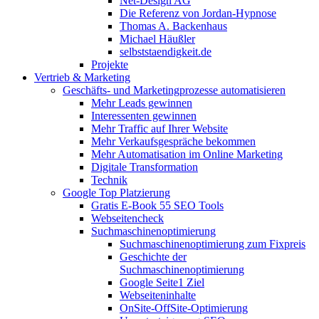
Net-Design AG
Die Referenz von Jordan-Hypnose
Thomas A. Backenhaus
Michael Häußler
selbststaendigkeit.de
Projekte
Vertrieb & Marketing
Geschäfts- und Marketingprozesse automatisieren
Mehr Leads gewinnen
Interessenten gewinnen
Mehr Traffic auf Ihrer Website
Mehr Verkaufsgespräche bekommen
Mehr Automatisation im Online Marketing
Digitale Transformation
Technik
Google Top Platzierung
Gratis E-Book 55 SEO Tools
Webseitencheck
Suchmaschinenoptimierung
Suchmaschinenoptimierung zum Fixpreis
Geschichte der
Suchmaschinenoptimierung
Google Seite1 Ziel
Webseiteninhalte
OnSite-OffSite-Optimierung