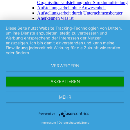
Organisationsaufstellung oder Strukturaufstellung
Aufstellungsarbeit ohne Anwesenheit
Aufstellungsarbeit durch Unternehmensberater
Anerkennen was ist
Die Wirkung auf nicht Anwesende
Diese Seite nutzt Website Tracking-Technologien von Dritten,
Der Ausgleich
um ihre Dienste anzubieten, stetig zu verbessern und
Einflüsse
Werbung entsprechend der Interessen der Nutzer
Einzelsitzungen
anzuzeigen. Ich bin damit einverstanden und kann meine
Familienbetriebe-Problematik-aus-Systemischer-
Einwilligung jederzeit mit Wirkung für die Zukunft widerrufen
Sicht
oder ändern.
Für Unternehmen
Geben und Nehmen
Geschäftsbeziehungen
VERWEIGERN
Grundprinzipien
Ist-Situation
Mitarbeiter kündigen oder nicht?
AKZEPTIEREN
Mehr Umsatz aber wie?
Ordnungen im systemisch-energetisch-
unternehmerischen Feld
MEHR
Ordnung im Familiensystem
Organisationsaufstellung oder
Familienaufstellung
Powered by
Systemische Organisationsaufstellung – Was ist
das
Impressum
|
Datenschutzerklärung
Recht auf Zugehörigkeit