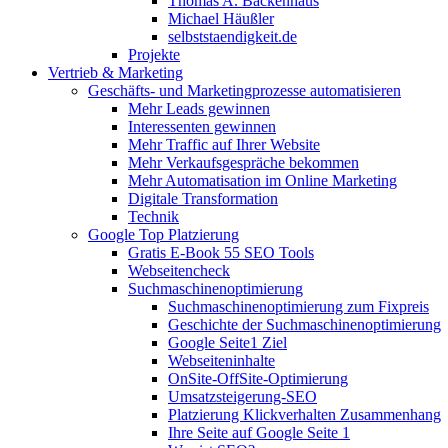
Thomas A. Backenhaus
Michael Häußler
selbststaendigkeit.de
Projekte
Vertrieb & Marketing
Geschäfts- und Marketingprozesse automatisieren
Mehr Leads gewinnen
Interessenten gewinnen
Mehr Traffic auf Ihrer Website
Mehr Verkaufsgespräche bekommen
Mehr Automatisation im Online Marketing
Digitale Transformation
Technik
Google Top Platzierung
Gratis E-Book 55 SEO Tools
Webseitencheck
Suchmaschinenoptimierung
Suchmaschinenoptimierung zum Fixpreis
Geschichte der Suchmaschinenoptimierung
Google Seite1 Ziel
Webseiteninhalte
OnSite-OffSite-Optimierung
Umsatzsteigerung-SEO
Platzierung Klickverhalten Zusammenhang
Ihre Seite auf Google Seite 1