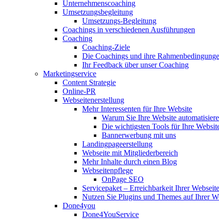
Unternehmenscoaching
Umsetzungsbegleitung
Umsetzungs-Begleitung
Coachings in verschiedenen Ausführungen
Coaching
Coaching-Ziele
Die Coachings und ihre Rahmenbedingung
Ihr Feedback über unser Coaching
Marketingservice
Content Strategie
Online-PR
Webseitenerstellung
Mehr Interessenten für Ihre Website
Warum Sie Ihre Website automatisiere
Die wichtigsten Tools für Ihre Websit
Bannerwerbung mit uns
Landingpageerstellung
Webseite mit Mitgliederbereich
Mehr Inhalte durch einen Blog
Webseitenpflege
OnPage SEO
Servicepaket – Erreichbarkeit Ihrer Webseit
Nutzen Sie Plugins und Themes auf Ihrer W
Done4you
Done4YouService