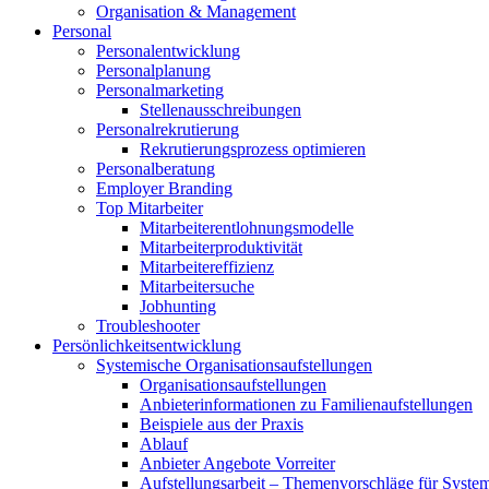
Organisation & Management
Personal
Personalentwicklung
Personalplanung
Personalmarketing
Stellenausschreibungen
Personalrekrutierung
Rekrutierungsprozess optimieren
Personalberatung
Employer Branding
Top Mitarbeiter
Mitarbeiterentlohnungsmodelle
Mitarbeiterproduktivität
Mitarbeitereffizienz
Mitarbeitersuche
Jobhunting
Troubleshooter
Persönlichkeitsentwicklung
Systemische Organisationsaufstellungen
Organisationsaufstellungen
Anbieterinformationen zu Familienaufstellungen
Beispiele aus der Praxis
Ablauf
Anbieter Angebote Vorreiter
Aufstellungsarbeit – Themenvorschläge für Systemi