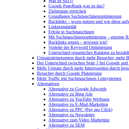
Was ist SEO?
Google PageRank was ist das?
Zielgruppe erreichen
Grundlagen Suchmaschinenoptimierung
Backlinks – wozu nutzen und wie diese au
Linkpopularität
Erfolg in Suchmaschinen
Mit Suchmaschinenoptimierung – enorme Re
Backlinks setzen – gewusst wie!
Vorteile der Keyword Optimierung
Unterschied organisches Ranking zu bezah
Umsatzsteigerungen durch mehr Besucher, mehr B
Der Unterschied zwischen Seite 1 bei Google und 
Mehr Umsatz durch mehr Interessenten durch besse
Besucher durch Google Platzierung
Mehr Traffic mit Suchmaschinen Leitsystemen
Alternativen
Alternative zu Google Adwords
Alternative zu Bing Ads
Alternative zu YouTube Werbung
Alternative zu E-Mail-Marketing
Alternative zu PPC (Pay per Click)
Alternative zu Newsletter
Alternative zum Video Marketing
Alternative zu SEM