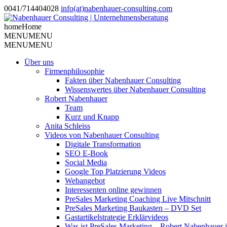
0041/714404028
info(at)nabenhauer-consulting.com
home
Home
MENU
MENU
MENU
MENU
Über uns
Firmenphilosophie
Fakten über Nabenhauer Consulting
Wissenswertes über Nabenhauer Consulting
Robert Nabenhauer
Team
Kurz und Knapp
Anita Schleiss
Videos von Nabenhauer Consulting
Digitale Transformation
SEO E-Book
Social Media
Google Top Platzierung Videos
Webangebot
Interessenten online gewinnen
PreSales Marketing Coaching Live Mitschnitt
PreSales Marketing Baukasten – DVD Set
Gastartikelstrategie Erklärvideos
Was ist PreSales Marketing – Robert Nabenhauer