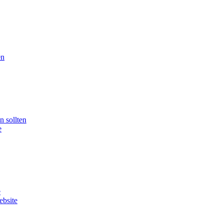
en
n sollten
e
e
ebsite