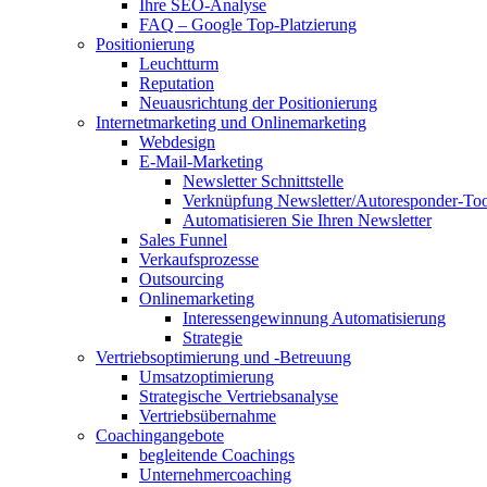
Ihre SEO-Analyse
FAQ – Google Top-Platzierung
Positionierung
Leuchtturm
Reputation
Neuausrichtung der Positionierung
Internetmarketing und Onlinemarketing
Webdesign
E-Mail-Marketing
Newsletter Schnittstelle
Verknüpfung Newsletter/Autoresponder-Too
Automatisieren Sie Ihren Newsletter
Sales Funnel
Verkaufsprozesse
Outsourcing
Onlinemarketing
Interessengewinnung Automatisierung
Strategie
Vertriebsoptimierung und -Betreuung
Umsatzoptimierung
Strategische Vertriebsanalyse
Vertriebsübernahme
Coachingangebote
begleitende Coachings
Unternehmercoaching