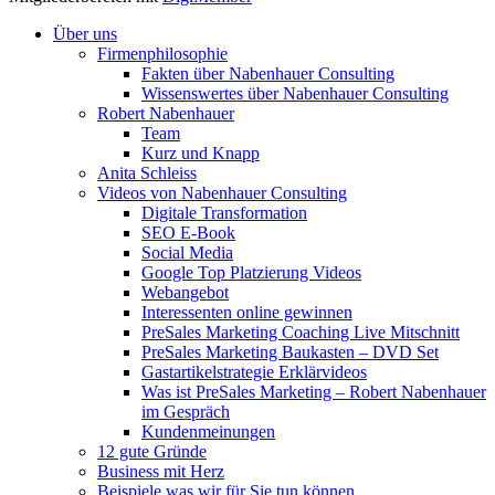
Über uns
Firmenphilosophie
Fakten über Nabenhauer Consulting
Wissenswertes über Nabenhauer Consulting
Robert Nabenhauer
Team
Kurz und Knapp
Anita Schleiss
Videos von Nabenhauer Consulting
Digitale Transformation
SEO E-Book
Social Media
Google Top Platzierung Videos
Webangebot
Interessenten online gewinnen
PreSales Marketing Coaching Live Mitschnitt
PreSales Marketing Baukasten – DVD Set
Gastartikelstrategie Erklärvideos
Was ist PreSales Marketing – Robert Nabenhauer
im Gespräch
Kundenmeinungen
12 gute Gründe
Business mit Herz
Beispiele was wir für Sie tun können