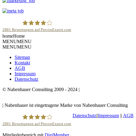
2881
Bewertungen auf ProvenExpert.com
home
Home
Robert Nabenhauer
MENU
MENU
MENU
MENU
Sitemap
Kontakt
AGB
Impressum
Datenschutz
© Nabenhauer Consulting 2009 - 2024 |
Nabenhauer ist
eingetragene Marke von Nabenhauer Consulting
| Nabenhauer ist eingetragene Marke von Nabenhauer Consulting
Datenschutz
||
Impressum
||
AGB
2881
Bewertungen auf ProvenExpert.com
Mitgliederbereich mit
DigiMember
Robert Nabenhauer