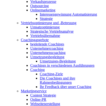
Verkaufsprozesse
Outsourcing
Onlinemarketing
Interessengewinnung Automatisierung
Strategie
Vertriebsoptimierung und -Betreuung
Umsatzoptimierung
Strategische Vertriebsanalyse
Vertriebsübernahme
Coachingangebote
begleitende Coachings
Unternehmercoaching
Unternehmenscoaching
Umsetzungsbegleitung
Umsetzungs-Begleitung
Coachings in verschiedenen Ausführungen
Coaching
Coaching-Ziele
Die Coachings und ihre
Rahmenbedingungen
Ihr Feedback über unser Coaching
Marketingservice
Content Strategie
Online-PR
Webseitenerstellung