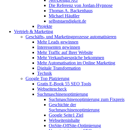
Net-Design AG
Die Referenz von Jordan-Hypnose
Thomas A. Backenhaus
Michael Häußler
selbststaendigkeit.de
Projekte
Vertrieb & Marketing
Geschäfts- und Marketingprozesse automatisieren
Mehr Leads gewinnen
Interessenten gewinnen
Mehr Traffic auf Ihrer Website
Mehr Verkaufsgespräche bekommen
Mehr Automatisation im Online Marketing
Digitale Transformation
Technik
Google Top Platzierung
Gratis E-Book 55 SEO Tools
Webseitencheck
Suchmaschinenoptimierung
Suchmaschinenoptimierung zum Fixpreis
Geschichte der
Suchmaschinenoptimierung
Google Seite1 Ziel
Webseiteninhalte
OnSite-OffSite-Optimierung