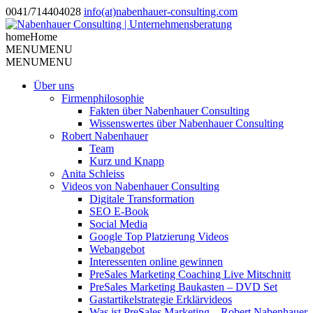
0041/714404028
info(at)nabenhauer-consulting.com
home
Home
MENU
MENU
MENU
MENU
Über uns
Firmenphilosophie
Fakten über Nabenhauer Consulting
Wissenswertes über Nabenhauer Consulting
Robert Nabenhauer
Team
Kurz und Knapp
Anita Schleiss
Videos von Nabenhauer Consulting
Digitale Transformation
SEO E-Book
Social Media
Google Top Platzierung Videos
Webangebot
Interessenten online gewinnen
PreSales Marketing Coaching Live Mitschnitt
PreSales Marketing Baukasten – DVD Set
Gastartikelstrategie Erklärvideos
Was ist PreSales Marketing – Robert Nabenhauer