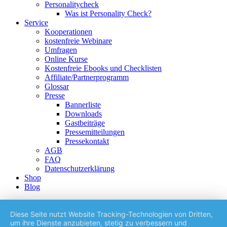
Personalitycheck
Was ist Personality Check?
Service
Kooperationen
kostenfreie Webinare
Umfragen
Online Kurse
Kostenfreie Ebooks und Checklisten
Affiliate/Partnerprogramm
Glossar
Presse
Bannerliste
Downloads
Gastbeiträge
Pressemitteilungen
Pressekontakt
AGB
FAQ
Datenschutzerklärung
Shop
Blog
Diese Seite nutzt Website Tracking-Technologien von Dritten,
um ihre Dienste anzubieten, stetig zu verbessern und