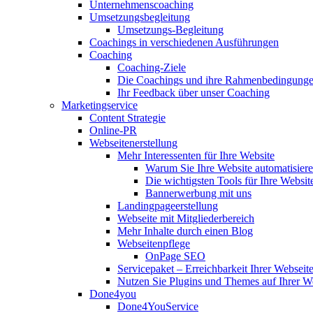
Unternehmenscoaching
Umsetzungsbegleitung
Umsetzungs-Begleitung
Coachings in verschiedenen Ausführungen
Coaching
Coaching-Ziele
Die Coachings und ihre Rahmenbedingung
Ihr Feedback über unser Coaching
Marketingservice
Content Strategie
Online-PR
Webseitenerstellung
Mehr Interessenten für Ihre Website
Warum Sie Ihre Website automatisiere
Die wichtigsten Tools für Ihre Websit
Bannerwerbung mit uns
Landingpageerstellung
Webseite mit Mitgliederbereich
Mehr Inhalte durch einen Blog
Webseitenpflege
OnPage SEO
Servicepaket – Erreichbarkeit Ihrer Webseit
Nutzen Sie Plugins und Themes auf Ihrer W
Done4you
Done4YouService