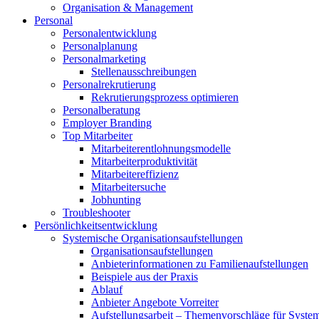
Organisation & Management
Personal
Personalentwicklung
Personalplanung
Personalmarketing
Stellenausschreibungen
Personalrekrutierung
Rekrutierungsprozess optimieren
Personalberatung
Employer Branding
Top Mitarbeiter
Mitarbeiterentlohnungsmodelle
Mitarbeiterproduktivität
Mitarbeitereffizienz
Mitarbeitersuche
Jobhunting
Troubleshooter
Persönlichkeitsentwicklung
Systemische Organisationsaufstellungen
Organisationsaufstellungen
Anbieterinformationen zu Familienaufstellungen
Beispiele aus der Praxis
Ablauf
Anbieter Angebote Vorreiter
Aufstellungsarbeit – Themenvorschläge für Systemi