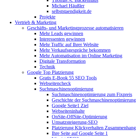
Thomas A. Backenhaus
Michael Häußler
selbststaendigkeit.de
Projekte
Vertrieb & Marketing
Geschäfts- und Marketingprozesse automatisieren
Mehr Leads gewinnen
Interessenten gewinnen
Mehr Traffic auf Ihrer Website
Mehr Verkaufsgespräche bekommen
Mehr Automatisation im Online Marketing
Digitale Transformation
Technik
Google Top Platzierung
Gratis E-Book 55 SEO Tools
Webseitencheck
Suchmaschinenoptimierung
Suchmaschinenoptimierung zum Fixpreis
Geschichte der Suchmaschinenoptimierung
Google Seite1 Ziel
Webseiteninhalte
OnSite-OffSite-Optimierung
Umsatzsteigerung-SEO
Platzierung Klickverhalten Zusammenhang
Ihre Seite auf Google Seite 1