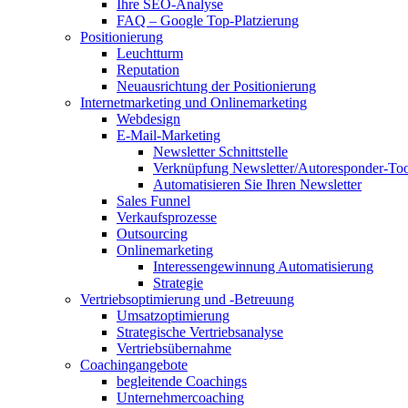
Ihre SEO-Analyse
FAQ – Google Top-Platzierung
Positionierung
Leuchtturm
Reputation
Neuausrichtung der Positionierung
Internetmarketing und Onlinemarketing
Webdesign
E-Mail-Marketing
Newsletter Schnittstelle
Verknüpfung Newsletter/Autoresponder-Too
Automatisieren Sie Ihren Newsletter
Sales Funnel
Verkaufsprozesse
Outsourcing
Onlinemarketing
Interessengewinnung Automatisierung
Strategie
Vertriebsoptimierung und -Betreuung
Umsatzoptimierung
Strategische Vertriebsanalyse
Vertriebsübernahme
Coachingangebote
begleitende Coachings
Unternehmercoaching