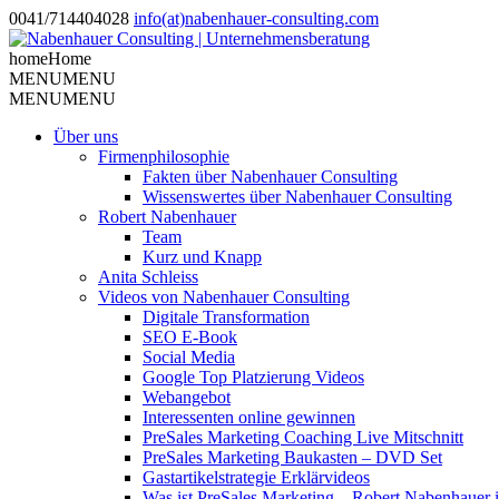
0041/714404028
info(at)nabenhauer-consulting.com
home
Home
MENU
MENU
MENU
MENU
Über uns
Firmenphilosophie
Fakten über Nabenhauer Consulting
Wissenswertes über Nabenhauer Consulting
Robert Nabenhauer
Team
Kurz und Knapp
Anita Schleiss
Videos von Nabenhauer Consulting
Digitale Transformation
SEO E-Book
Social Media
Google Top Platzierung Videos
Webangebot
Interessenten online gewinnen
PreSales Marketing Coaching Live Mitschnitt
PreSales Marketing Baukasten – DVD Set
Gastartikelstrategie Erklärvideos
Was ist PreSales Marketing – Robert Nabenhauer