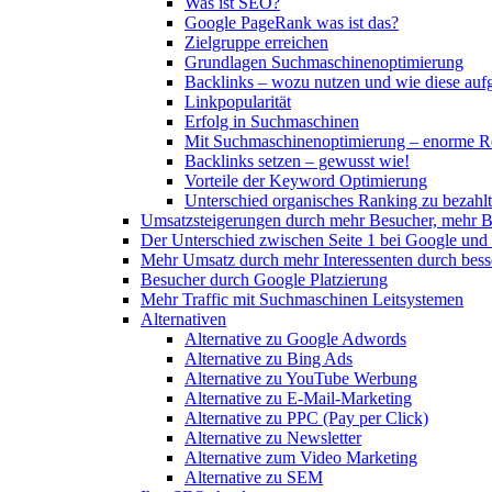
Was ist SEO?
Google PageRank was ist das?
Zielgruppe erreichen
Grundlagen Suchmaschinenoptimierung
Backlinks – wozu nutzen und wie diese au
Linkpopularität
Erfolg in Suchmaschinen
Mit Suchmaschinenoptimierung – enorme Re
Backlinks setzen – gewusst wie!
Vorteile der Keyword Optimierung
Unterschied organisches Ranking zu bezah
Umsatzsteigerungen durch mehr Besucher, mehr B
Der Unterschied zwischen Seite 1 bei Google und 
Mehr Umsatz durch mehr Interessenten durch besse
Besucher durch Google Platzierung
Mehr Traffic mit Suchmaschinen Leitsystemen
Alternativen
Alternative zu Google Adwords
Alternative zu Bing Ads
Alternative zu YouTube Werbung
Alternative zu E-Mail-Marketing
Alternative zu PPC (Pay per Click)
Alternative zu Newsletter
Alternative zum Video Marketing
Alternative zu SEM