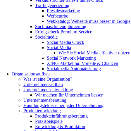
Verkaufstrichter-Sales-Funnel-Check
Trafficgenerierung
Presalesmarketing
Werbeturbo
Webkatalog: Webseite muss besser in Googl
Suchmaschinenoptimierung
Erfolgscheck Premium Service
Socialmedia
Social Media Check
Social Media
Wie Sie Social Media effektiver nutzen
Social Network Marketing
XING-Marketing: Vorteile & Chancen
Socialmedia Automatisierung
Organisationsaufbau
Was ist eine Organisation?
Unternehmensaufbau
Unternehmensentwicklung
Wir machen Ihr Unternehmen besser
Unternehmensberatung
Handlungsfelder einer jeder Unternehmung
Produktentwicklung
Produkteinführungsberatung
Praxisbeispiele
Entwicklung & Produktion