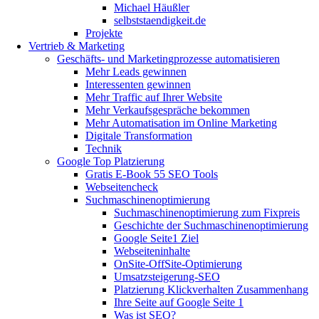
Michael Häußler
selbststaendigkeit.de
Projekte
Vertrieb & Marketing
Geschäfts- und Marketingprozesse automatisieren
Mehr Leads gewinnen
Interessenten gewinnen
Mehr Traffic auf Ihrer Website
Mehr Verkaufsgespräche bekommen
Mehr Automatisation im Online Marketing
Digitale Transformation
Technik
Google Top Platzierung
Gratis E-Book 55 SEO Tools
Webseitencheck
Suchmaschinenoptimierung
Suchmaschinenoptimierung zum Fixpreis
Geschichte der Suchmaschinenoptimierung
Google Seite1 Ziel
Webseiteninhalte
OnSite-OffSite-Optimierung
Umsatzsteigerung-SEO
Platzierung Klickverhalten Zusammenhang
Ihre Seite auf Google Seite 1
Was ist SEO?