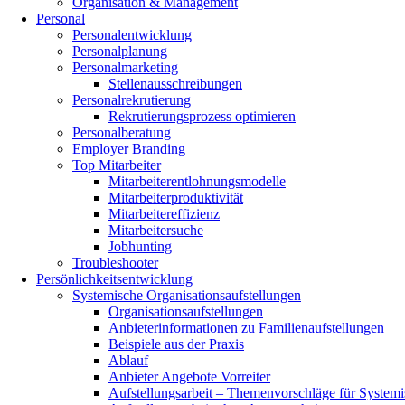
Organisation & Management
Personal
Personalentwicklung
Personalplanung
Personalmarketing
Stellenausschreibungen
Personalrekrutierung
Rekrutierungsprozess optimieren
Personalberatung
Employer Branding
Top Mitarbeiter
Mitarbeiterentlohnungsmodelle
Mitarbeiterproduktivität
Mitarbeitereffizienz
Mitarbeitersuche
Jobhunting
Troubleshooter
Persönlichkeitsentwicklung
Systemische Organisationsaufstellungen
Organisationsaufstellungen
Anbieterinformationen zu Familienaufstellungen
Beispiele aus der Praxis
Ablauf
Anbieter Angebote Vorreiter
Aufstellungsarbeit – Themenvorschläge für Systemis