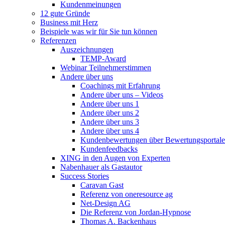
Kundenmeinungen
12 gute Gründe
Business mit Herz
Beispiele was wir für Sie tun können
Referenzen
Auszeichnungen
TEMP-Award
Webinar Teilnehmerstimmen
Andere über uns
Coachings mit Erfahrung
Andere über uns – Videos
Andere über uns 1
Andere über uns 2
Andere über uns 3
Andere über uns 4
Kundenbewertungen über Bewertungsportale
Kundenfeedbacks
XING in den Augen von Experten
Nabenhauer als Gastautor
Success Stories
Caravan Gast
Referenz von oneresource ag
Net-Design AG
Die Referenz von Jordan-Hypnose
Thomas A. Backenhaus