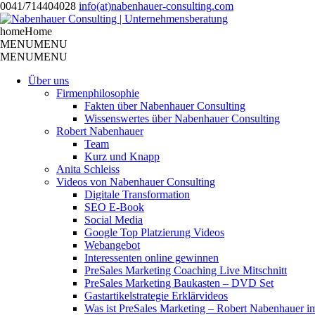
0041/714404028
info(at)nabenhauer-consulting.com
home
Home
MENU
MENU
MENU
MENU
Über uns
Firmenphilosophie
Fakten über Nabenhauer Consulting
Wissenswertes über Nabenhauer Consulting
Robert Nabenhauer
Team
Kurz und Knapp
Anita Schleiss
Videos von Nabenhauer Consulting
Digitale Transformation
SEO E-Book
Social Media
Google Top Platzierung Videos
Webangebot
Interessenten online gewinnen
PreSales Marketing Coaching Live Mitschnitt
PreSales Marketing Baukasten – DVD Set
Gastartikelstrategie Erklärvideos
Was ist PreSales Marketing – Robert Nabenhauer i