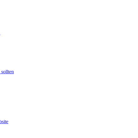
n
sollten
bsite