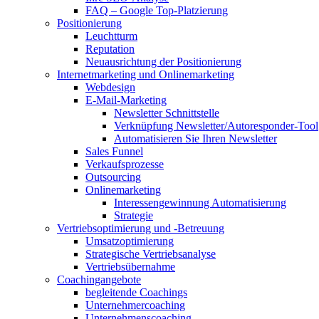
FAQ – Google Top-Platzierung
Positionierung
Leuchtturm
Reputation
Neuausrichtung der Positionierung
Internetmarketing und Onlinemarketing
Webdesign
E-Mail-Marketing
Newsletter Schnittstelle
Verknüpfung Newsletter/Autoresponder-Tool
Automatisieren Sie Ihren Newsletter
Sales Funnel
Verkaufsprozesse
Outsourcing
Onlinemarketing
Interessengewinnung Automatisierung
Strategie
Vertriebsoptimierung und -Betreuung
Umsatzoptimierung
Strategische Vertriebsanalyse
Vertriebsübernahme
Coachingangebote
begleitende Coachings
Unternehmercoaching
Unternehmenscoaching