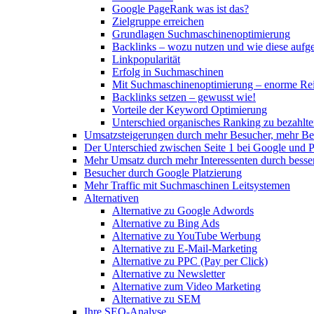
Google PageRank was ist das?
Zielgruppe erreichen
Grundlagen Suchmaschinenoptimierung
Backlinks – wozu nutzen und wie diese auf
Linkpopularität
Erfolg in Suchmaschinen
Mit Suchmaschinenoptimierung – enorme Rei
Backlinks setzen – gewusst wie!
Vorteile der Keyword Optimierung
Unterschied organisches Ranking zu bezahlt
Umsatzsteigerungen durch mehr Besucher, mehr Be
Der Unterschied zwischen Seite 1 bei Google und P
Mehr Umsatz durch mehr Interessenten durch besser
Besucher durch Google Platzierung
Mehr Traffic mit Suchmaschinen Leitsystemen
Alternativen
Alternative zu Google Adwords
Alternative zu Bing Ads
Alternative zu YouTube Werbung
Alternative zu E-Mail-Marketing
Alternative zu PPC (Pay per Click)
Alternative zu Newsletter
Alternative zum Video Marketing
Alternative zu SEM
Ihre SEO-Analyse