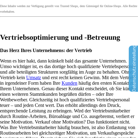
Diese Inhalte werden zur Verfügung gestellt von Trusted Shops, dem Gütesiegel für Online-Shops. Alle Rechte
vorbehalten.
Vertriebsoptimierung und -Betreuung
Datenschutzeinstellungen
Das Herz Ihres Unternehmens: der Vertrieb
Wenn es hier hakt, dann kränkelt bald das gesamte Unternehmen.
Umso wichtiger ist, es das dortige hoch qualifizierte Vertriebspersonal
und alle beteiligten Strukturen sorgfältig im Auge zu behalten. Ohne
Vertrieb kein
Umsatz
und erst recht keinen Gewinn. Mit dem Vertrieb
in irgendeiner Form haben Ihre
Kunden
häufig den ersten Kontakt zu
Ihrem Unternehmen. Genau dieser Kontakt entscheidet, ob Sie künftig
einen weiteren Stammkunden begrüßen dürfen – oder Ihre
Wettbewerber. Gleichzeitig ist hoch qualifiziertes Vertriebspersonal
teuer – und jeden Cent wert. Das erhöht allerdings den Druck,
entsprechende Leistung zu erbringen. Wird der Vertriebsmitarbeiter
durch Routine-Arbeiten, Büroablage und Co. ausgebremst, verliert er
seine Motivation. Verkauf ohne Motivation? Das funktioniert nicht.
Was Ihre Vertriebsmitarbeiter häufig brauchen, ist also Entlastung von
Routinearbeiten bei gleichzeitiger Motivation, um Verkaufsgespräche