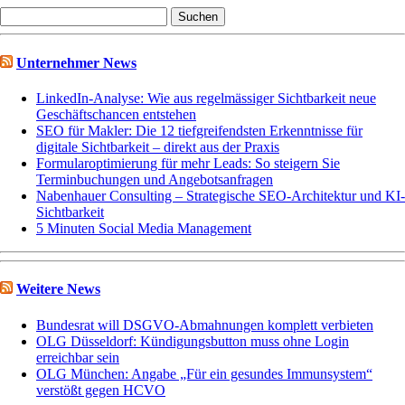
Suchen
nach:
Unternehmer News
LinkedIn-Analyse: Wie aus regelmässiger Sichtbarkeit neue
Geschäftschancen entstehen
SEO für Makler: Die 12 tiefgreifendsten Erkenntnisse für
digitale Sichtbarkeit – direkt aus der Praxis
Formularoptimierung für mehr Leads: So steigern Sie
Terminbuchungen und Angebotsanfragen
Nabenhauer Consulting – Strategische SEO-Architektur und KI-
Sichtbarkeit
5 Minuten Social Media Management
Weitere News
Bundesrat will DSGVO-Abmahnungen komplett verbieten
OLG Düsseldorf: Kündigungsbutton muss ohne Login
erreichbar sein
OLG München: Angabe „Für ein gesundes Immunsystem“
verstößt gegen HCVO