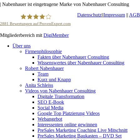
| Nabenhauer ist eingetragene Marke von Nabenhauer Consulting
Datenschutz
||
Impressum
||
AGB
2881
Bewertungen auf ProvenExpert.com
Mitgliederbereich mit
DigiMember
Robert Nabenhauer
Über uns
Firmenphilosophie
Fakten über Nabenhauer Consulting
Wissenswertes über Nabenhauer Consulting
Robert Nabenhauer
Team
Kurz und Knapp
Anita Schleiss
Videos von Nabenhauer Consulting
Digitale Transformation
SEO E-Book
Social Media
Google Top Platzierung Videos
Webangebot
Interessenten online gewinnen
PreSales Marketing Coaching Live Mitschnitt
PreSales Marketing Baukasten – DVD Set