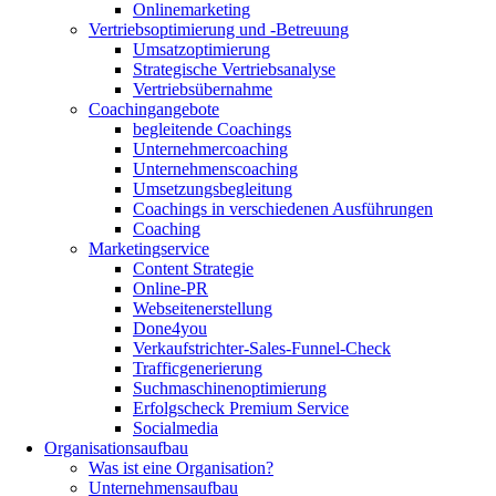
Onlinemarketing
Vertriebsoptimierung und -Betreuung
Umsatzoptimierung
Strategische Vertriebsanalyse
Vertriebsübernahme
Coachingangebote
begleitende Coachings
Unternehmercoaching
Unternehmenscoaching
Umsetzungsbegleitung
Coachings in verschiedenen Ausführungen
Coaching
Marketingservice
Content Strategie
Online-PR
Webseitenerstellung
Done4you
Verkaufstrichter-Sales-Funnel-Check
Trafficgenerierung
Suchmaschinenoptimierung
Erfolgscheck Premium Service
Socialmedia
Organisationsaufbau
Was ist eine Organisation?
Unternehmensaufbau