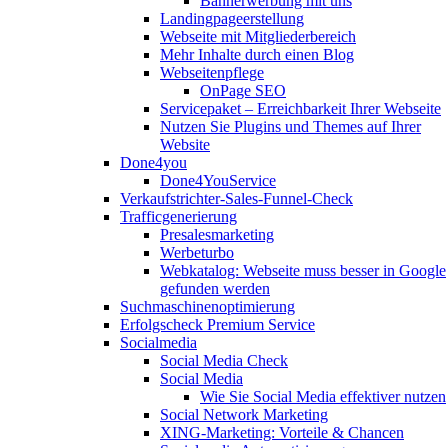
Bannerwerbung mit uns
Landingpageerstellung
Webseite mit Mitgliederbereich
Mehr Inhalte durch einen Blog
Webseitenpflege
OnPage SEO
Servicepaket – Erreichbarkeit Ihrer Webseite
Nutzen Sie Plugins und Themes auf Ihrer
Website
Done4you
Done4YouService
Verkaufstrichter-Sales-Funnel-Check
Trafficgenerierung
Presalesmarketing
Werbeturbo
Webkatalog: Webseite muss besser in Google
gefunden werden
Suchmaschinenoptimierung
Erfolgscheck Premium Service
Socialmedia
Social Media Check
Social Media
Wie Sie Social Media effektiver nutzen
Social Network Marketing
XING-Marketing: Vorteile & Chancen