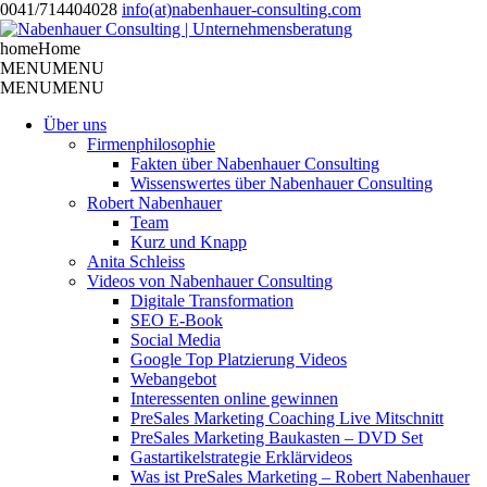
0041/714404028
info(at)nabenhauer-consulting.com
home
Home
MENU
MENU
MENU
MENU
Über uns
Firmenphilosophie
Fakten über Nabenhauer Consulting
Wissenswertes über Nabenhauer Consulting
Robert Nabenhauer
Team
Kurz und Knapp
Anita Schleiss
Videos von Nabenhauer Consulting
Digitale Transformation
SEO E-Book
Social Media
Google Top Platzierung Videos
Webangebot
Interessenten online gewinnen
PreSales Marketing Coaching Live Mitschnitt
PreSales Marketing Baukasten – DVD Set
Gastartikelstrategie Erklärvideos
Was ist PreSales Marketing – Robert Nabenhauer