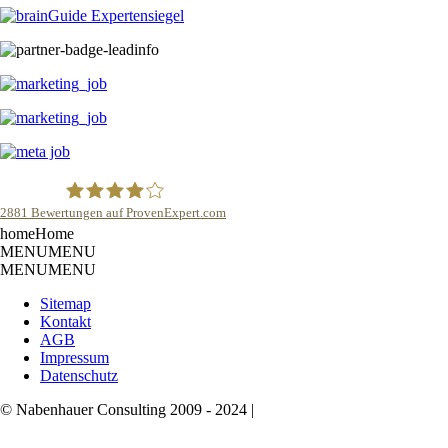
2881
Bewertungen auf ProvenExpert.com
home
Home
Robert Nabenhauer
MENU
MENU
MENU
MENU
Sitemap
Kontakt
AGB
Impressum
Datenschutz
© Nabenhauer Consulting 2009 - 2024 |
Nabenhauer ist eingetragene
Marke von Nabenhauer Consulting