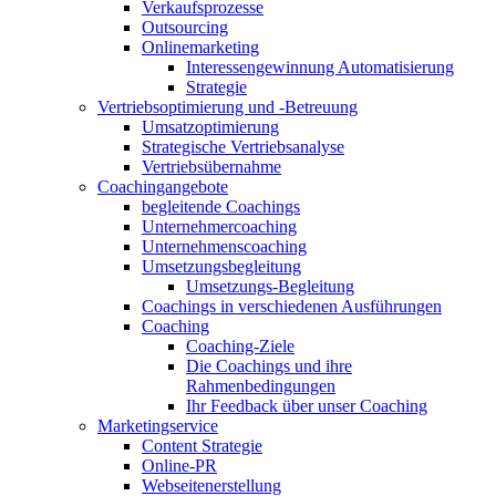
Verkaufsprozesse
Outsourcing
Onlinemarketing
Interessengewinnung Automatisierung
Strategie
Vertriebsoptimierung und -Betreuung
Umsatzoptimierung
Strategische Vertriebsanalyse
Vertriebsübernahme
Coachingangebote
begleitende Coachings
Unternehmercoaching
Unternehmenscoaching
Umsetzungsbegleitung
Umsetzungs-Begleitung
Coachings in verschiedenen Ausführungen
Coaching
Coaching-Ziele
Die Coachings und ihre
Rahmenbedingungen
Ihr Feedback über unser Coaching
Marketingservice
Content Strategie
Online-PR
Webseitenerstellung