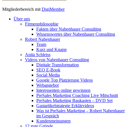
Mitgliederbereich mit
DigiMember
Robert Nabenhauer
Über uns
Firmenphilosophie
Fakten über Nabenhauer Consulting
Wissenswertes über Nabenhauer Consulting
Robert Nabenhauer
Team
Kurz und Knapp
Anita Schleiss
Videos von Nabenhauer Consulting
Digitale Transformation
SEO E-Book
Social Media
Google Top Platzierung Videos
Webangebot
Interessenten online gewinnen
PreSales Marketing Coaching Live Mitschnitt
PreSales Marketing Baukasten – DVD Set
Gastartikelstrategie Erklärvideos
Was ist PreSales Marketing – Robert Nabenhauer
im Gespräch
Kundenmeinungen
12 gute Gründe