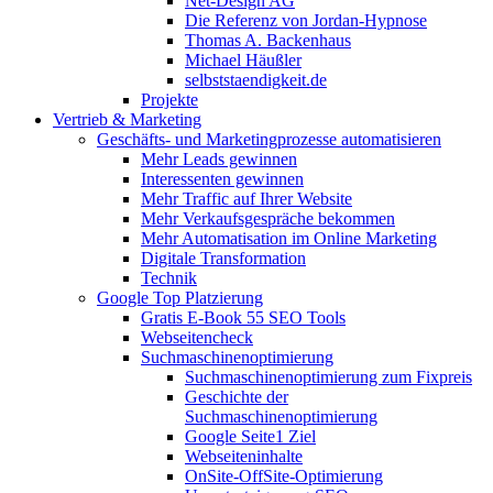
Net-Design AG
Die Referenz von Jordan-Hypnose
Thomas A. Backenhaus
Michael Häußler
selbststaendigkeit.de
Projekte
Vertrieb & Marketing
Geschäfts- und Marketingprozesse automatisieren
Mehr Leads gewinnen
Interessenten gewinnen
Mehr Traffic auf Ihrer Website
Mehr Verkaufsgespräche bekommen
Mehr Automatisation im Online Marketing
Digitale Transformation
Technik
Google Top Platzierung
Gratis E-Book 55 SEO Tools
Webseitencheck
Suchmaschinenoptimierung
Suchmaschinenoptimierung zum Fixpreis
Geschichte der
Suchmaschinenoptimierung
Google Seite1 Ziel
Webseiteninhalte
OnSite-OffSite-Optimierung