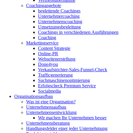
Vertriebsübernahme
Coachingangebote
begleitende Coachings
Unternehmercoaching
Unternehmenscoaching
Umsetzungsbegleitung
Coachings in verschiedenen Ausführungen
Coaching
Marketingservice
Content Strategie
Online-PR
Webseitenerstellung
Done4you
Verkaufstrichter-Sales-Funnel-Check
Trafficgenerierung
Suchmaschinenoptimierung
Erfolgscheck Premium Service
Socialmedia
Organisationsaufbau
Was ist eine Organisation?
Unternehmensaufbau
Unternehmensentwicklung
Wir machen Ihr Unternehmen besser
Unternehmensberatung
Handlungsfelder einer jeder Unternehmung