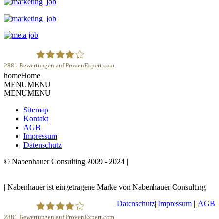
2881
Bewertungen auf ProvenExpert.com
home
Home
Robert Nabenhauer
MENU
MENU
MENU
MENU
Sitemap
Kontakt
AGB
Impressum
Datenschutz
© Nabenhauer Consulting 2009 - 2024 |
Nabenhauer ist
eingetragene Marke von Nabenhauer Consulting
| Nabenhauer ist eingetragene Marke von Nabenhauer Consulting
Datenschutz
||
Impressum
||
AGB
2881
Bewertungen auf ProvenExpert.com