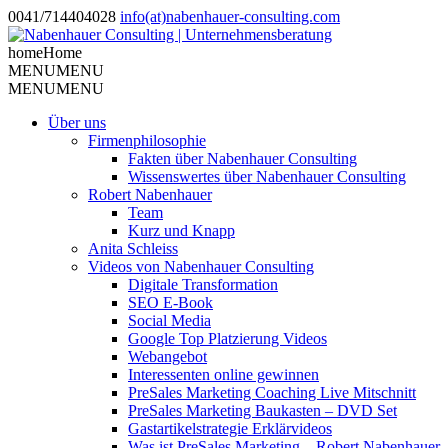
0041/714404028
info(at)nabenhauer-consulting.com
home
Home
MENU
MENU
MENU
MENU
Über uns
Firmenphilosophie
Fakten über Nabenhauer Consulting
Wissenswertes über Nabenhauer Consulting
Robert Nabenhauer
Team
Kurz und Knapp
Anita Schleiss
Videos von Nabenhauer Consulting
Digitale Transformation
SEO E-Book
Social Media
Google Top Platzierung Videos
Webangebot
Interessenten online gewinnen
PreSales Marketing Coaching Live Mitschnitt
PreSales Marketing Baukasten – DVD Set
Gastartikelstrategie Erklärvideos
Was ist PreSales Marketing – Robert Nabenhauer