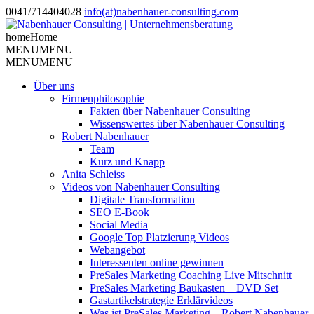
0041/714404028
info(at)nabenhauer-consulting.com
home
Home
MENU
MENU
MENU
MENU
Über uns
Firmenphilosophie
Fakten über Nabenhauer Consulting
Wissenswertes über Nabenhauer Consulting
Robert Nabenhauer
Team
Kurz und Knapp
Anita Schleiss
Videos von Nabenhauer Consulting
Digitale Transformation
SEO E-Book
Social Media
Google Top Platzierung Videos
Webangebot
Interessenten online gewinnen
PreSales Marketing Coaching Live Mitschnitt
PreSales Marketing Baukasten – DVD Set
Gastartikelstrategie Erklärvideos
Was ist PreSales Marketing – Robert Nabenhauer