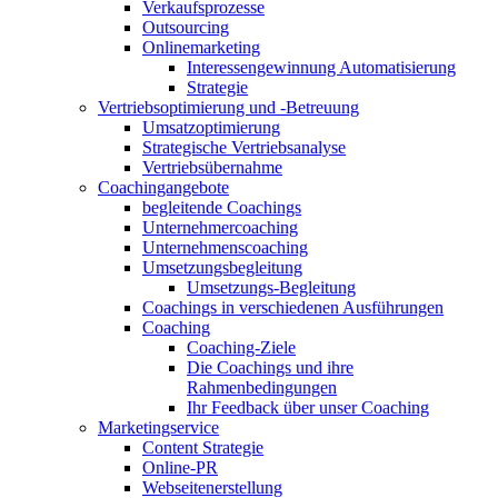
Verkaufsprozesse
Outsourcing
Onlinemarketing
Interessengewinnung Automatisierung
Strategie
Vertriebsoptimierung und -Betreuung
Umsatzoptimierung
Strategische Vertriebsanalyse
Vertriebsübernahme
Coachingangebote
begleitende Coachings
Unternehmercoaching
Unternehmenscoaching
Umsetzungsbegleitung
Umsetzungs-Begleitung
Coachings in verschiedenen Ausführungen
Coaching
Coaching-Ziele
Die Coachings und ihre
Rahmenbedingungen
Ihr Feedback über unser Coaching
Marketingservice
Content Strategie
Online-PR
Webseitenerstellung