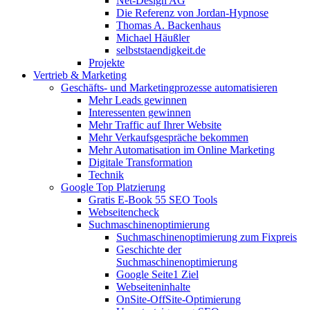
Net-Design AG
Die Referenz von Jordan-Hypnose
Thomas A. Backenhaus
Michael Häußler
selbststaendigkeit.de
Projekte
Vertrieb & Marketing
Geschäfts- und Marketingprozesse automatisieren
Mehr Leads gewinnen
Interessenten gewinnen
Mehr Traffic auf Ihrer Website
Mehr Verkaufsgespräche bekommen
Mehr Automatisation im Online Marketing
Digitale Transformation
Technik
Google Top Platzierung
Gratis E-Book 55 SEO Tools
Webseitencheck
Suchmaschinenoptimierung
Suchmaschinenoptimierung zum Fixpreis
Geschichte der
Suchmaschinenoptimierung
Google Seite1 Ziel
Webseiteninhalte
OnSite-OffSite-Optimierung