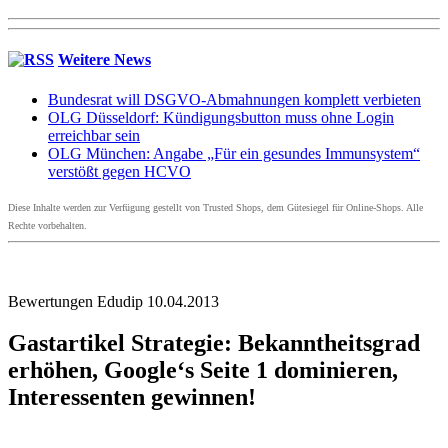
Weitere News
Bundesrat will DSGVO-Abmahnungen komplett verbieten
OLG Düsseldorf: Kündigungsbutton muss ohne Login
erreichbar sein
OLG München: Angabe „Für ein gesundes Immunsystem“
verstößt gegen HCVO
Diese Inhalte werden zur Verfügung gestellt von Trusted Shops, dem Gütesiegel für Online-Shops. Alle
Rechte vorbehalten.
Bewertungen Edudip 10.04.2013
Gastartikel Strategie: Bekanntheitsgrad
erhöhen, Google‘s Seite 1 dominieren,
Interessenten gewinnen!