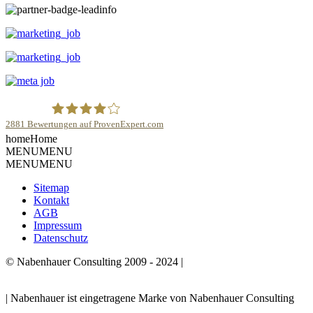
2881
Bewertungen auf ProvenExpert.com
home
Home
Robert Nabenhauer
MENU
MENU
MENU
MENU
Sitemap
Kontakt
AGB
Impressum
Datenschutz
© Nabenhauer Consulting 2009 - 2024 |
Nabenhauer ist
eingetragene Marke von Nabenhauer Consulting
| Nabenhauer ist eingetragene Marke von Nabenhauer Consulting