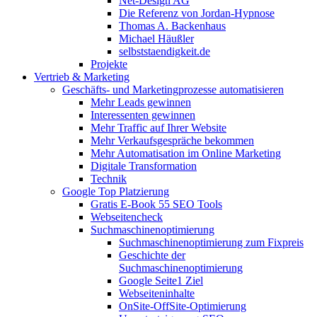
Net-Design AG
Die Referenz von Jordan-Hypnose
Thomas A. Backenhaus
Michael Häußler
selbststaendigkeit.de
Projekte
Vertrieb & Marketing
Geschäfts- und Marketingprozesse automatisieren
Mehr Leads gewinnen
Interessenten gewinnen
Mehr Traffic auf Ihrer Website
Mehr Verkaufsgespräche bekommen
Mehr Automatisation im Online Marketing
Digitale Transformation
Technik
Google Top Platzierung
Gratis E-Book 55 SEO Tools
Webseitencheck
Suchmaschinenoptimierung
Suchmaschinenoptimierung zum Fixpreis
Geschichte der
Suchmaschinenoptimierung
Google Seite1 Ziel
Webseiteninhalte
OnSite-OffSite-Optimierung