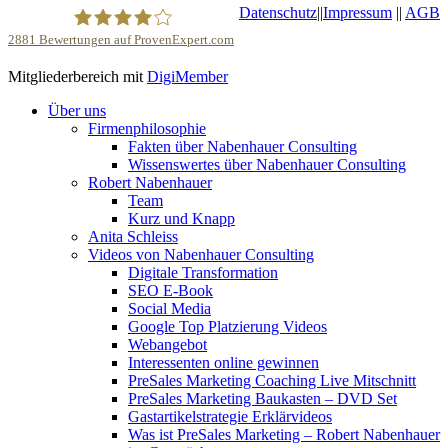
Datenschutz
||
Impressum
||
AGB
2881
Bewertungen auf ProvenExpert.com
Mitgliederbereich mit
DigiMember
Robert Nabenhauer
Über uns
Firmenphilosophie
Fakten über Nabenhauer Consulting
Wissenswertes über Nabenhauer Consulting
Robert Nabenhauer
Team
Kurz und Knapp
Anita Schleiss
Videos von Nabenhauer Consulting
Digitale Transformation
SEO E-Book
Social Media
Google Top Platzierung Videos
Webangebot
Interessenten online gewinnen
PreSales Marketing Coaching Live Mitschnitt
PreSales Marketing Baukasten – DVD Set
Gastartikelstrategie Erklärvideos
Was ist PreSales Marketing – Robert Nabenhauer