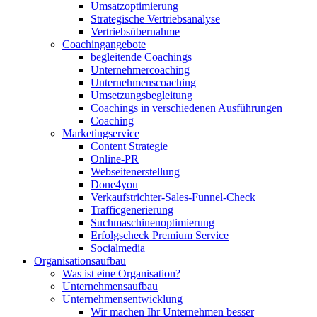
Umsatzoptimierung
Strategische Vertriebsanalyse
Vertriebsübernahme
Coachingangebote
begleitende Coachings
Unternehmercoaching
Unternehmenscoaching
Umsetzungsbegleitung
Coachings in verschiedenen Ausführungen
Coaching
Marketingservice
Content Strategie
Online-PR
Webseitenerstellung
Done4you
Verkaufstrichter-Sales-Funnel-Check
Trafficgenerierung
Suchmaschinenoptimierung
Erfolgscheck Premium Service
Socialmedia
Organisationsaufbau
Was ist eine Organisation?
Unternehmensaufbau
Unternehmensentwicklung
Wir machen Ihr Unternehmen besser