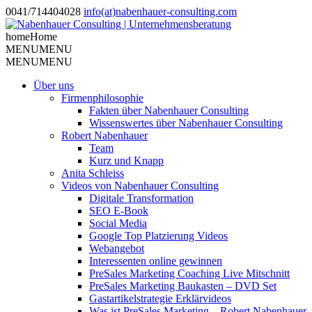
0041/714404028
info(at)nabenhauer-consulting.com
home
Home
MENU
MENU
MENU
MENU
Über uns
Firmenphilosophie
Fakten über Nabenhauer Consulting
Wissenswertes über Nabenhauer Consulting
Robert Nabenhauer
Team
Kurz und Knapp
Anita Schleiss
Videos von Nabenhauer Consulting
Digitale Transformation
SEO E-Book
Social Media
Google Top Platzierung Videos
Webangebot
Interessenten online gewinnen
PreSales Marketing Coaching Live Mitschnitt
PreSales Marketing Baukasten – DVD Set
Gastartikelstrategie Erklärvideos
Was ist PreSales Marketing – Robert Nabenhauer