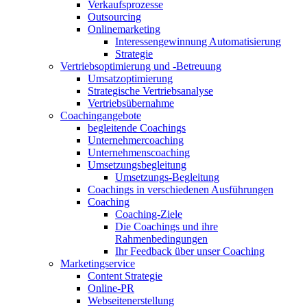
Verkaufsprozesse
Outsourcing
Onlinemarketing
Interessengewinnung Automatisierung
Strategie
Vertriebsoptimierung und -Betreuung
Umsatzoptimierung
Strategische Vertriebsanalyse
Vertriebsübernahme
Coachingangebote
begleitende Coachings
Unternehmercoaching
Unternehmenscoaching
Umsetzungsbegleitung
Umsetzungs-Begleitung
Coachings in verschiedenen Ausführungen
Coaching
Coaching-Ziele
Die Coachings und ihre
Rahmenbedingungen
Ihr Feedback über unser Coaching
Marketingservice
Content Strategie
Online-PR
Webseitenerstellung