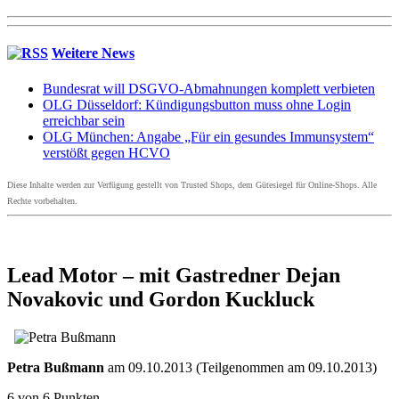
Weitere News
Bundesrat will DSGVO-Abmahnungen komplett verbieten
OLG Düsseldorf: Kündigungsbutton muss ohne Login
erreichbar sein
OLG München: Angabe „Für ein gesundes Immunsystem“
verstößt gegen HCVO
Diese Inhalte werden zur Verfügung gestellt von Trusted Shops, dem Gütesiegel für Online-Shops. Alle
Rechte vorbehalten.
Lead Motor – mit Gastredner Dejan
Novakovic und Gordon Kuckluck
Petra Bußmann
am 09.10.2013 (Teilgenommen am 09.10.2013)
6 von 6 Punkten