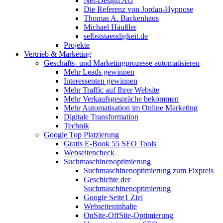
Net-Design AG
Die Referenz von Jordan-Hypnose
Thomas A. Backenhaus
Michael Häußler
selbststaendigkeit.de
Projekte
Vertrieb & Marketing
Geschäfts- und Marketingprozesse automatisieren
Mehr Leads gewinnen
Interessenten gewinnen
Mehr Traffic auf Ihrer Website
Mehr Verkaufsgespräche bekommen
Mehr Automatisation im Online Marketing
Digitale Transformation
Technik
Google Top Platzierung
Gratis E-Book 55 SEO Tools
Webseitencheck
Suchmaschinenoptimierung
Suchmaschinenoptimierung zum Fixpreis
Geschichte der
Suchmaschinenoptimierung
Google Seite1 Ziel
Webseiteninhalte
OnSite-OffSite-Optimierung