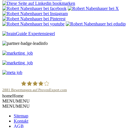
2881
Bewertungen auf ProvenExpert.com
home
Home
Robert Nabenhauer
MENU
MENU
MENU
MENU
Sitemap
Kontakt
AGB