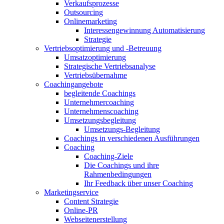
Verkaufsprozesse
Outsourcing
Onlinemarketing
Interessengewinnung Automatisierung
Strategie
Vertriebsoptimierung und -Betreuung
Umsatzoptimierung
Strategische Vertriebsanalyse
Vertriebsübernahme
Coachingangebote
begleitende Coachings
Unternehmercoaching
Unternehmenscoaching
Umsetzungsbegleitung
Umsetzungs-Begleitung
Coachings in verschiedenen Ausführungen
Coaching
Coaching-Ziele
Die Coachings und ihre
Rahmenbedingungen
Ihr Feedback über unser Coaching
Marketingservice
Content Strategie
Online-PR
Webseitenerstellung