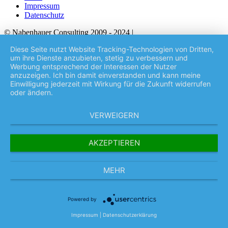
Impressum
Datenschutz
© Nabenhauer Consulting 2009 - 2024 |
Nabenhauer ist
eingetragene Marke von Nabenhauer Consulting
Diese Seite nutzt Website Tracking-Technologien von Dritten,
um ihre Dienste anzubieten, stetig zu verbessern und
| Nabenhauer ist eingetragene Marke von Nabenhauer Consulting
Werbung entsprechend der Interessen der Nutzer
anzuzeigen. Ich bin damit einverstanden und kann meine
Datenschutz
||
Impressum
||
AGB
Einwilligung jederzeit mit Wirkung für die Zukunft widerrufen
2881
Bewertungen auf ProvenExpert.com
oder ändern.
Mitgliederbereich mit
DigiMember
Robert Nabenhauer
VERWEIGERN
Über uns
Firmenphilosophie
AKZEPTIEREN
Fakten über Nabenhauer Consulting
Wissenswertes über Nabenhauer Consulting
Robert Nabenhauer
MEHR
Team
Kurz und Knapp
Anita Schleiss
Videos von Nabenhauer Consulting
Powered by
Digitale Transformation
Impressum
|
Datenschutzerklärung
SEO E-Book
Social Media