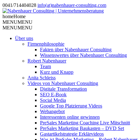
0041/714404028
info(at)nabenhauer-consulting.com
home
Home
MENU
MENU
MENU
MENU
Über uns
Firmenphilosophie
Fakten über Nabenhauer Consulting
Wissenswertes über Nabenhauer Consulting
Robert Nabenhauer
Team
Kurz und Knapp
Anita Schleiss
Videos von Nabenhauer Consulting
Digitale Transformation
SEO E-Book
Social Media
Google Top Platzierung Videos
Webangebot
Interessenten online gewinnen
PreSales Marketing Coaching Live Mitschnitt
PreSales Marketing Baukasten – DVD Set
Gastartikelstrategie Erklärvideos
Was ist PreSales Marketing – Robert Nabenhauer