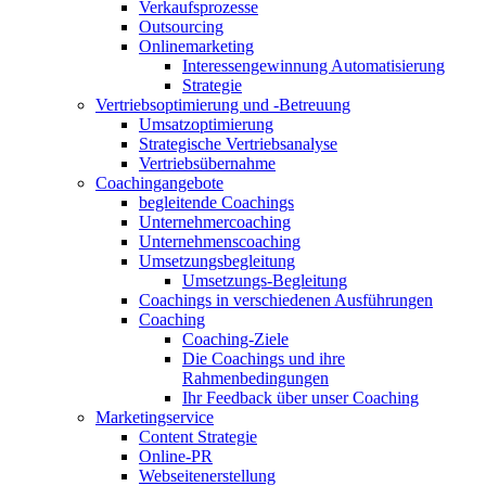
Verkaufsprozesse
Outsourcing
Onlinemarketing
Interessengewinnung Automatisierung
Strategie
Vertriebsoptimierung und -Betreuung
Umsatzoptimierung
Strategische Vertriebsanalyse
Vertriebsübernahme
Coachingangebote
begleitende Coachings
Unternehmercoaching
Unternehmenscoaching
Umsetzungsbegleitung
Umsetzungs-Begleitung
Coachings in verschiedenen Ausführungen
Coaching
Coaching-Ziele
Die Coachings und ihre
Rahmenbedingungen
Ihr Feedback über unser Coaching
Marketingservice
Content Strategie
Online-PR
Webseitenerstellung