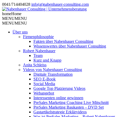
0041/714404028
info(at)nabenhauer-consulting.com
home
Home
MENU
MENU
MENU
MENU
Über uns
Firmenphilosophie
Fakten über Nabenhauer Consulting
Wissenswertes über Nabenhauer Consulting
Robert Nabenhauer
Team
Kurz und Knapp
Anita Schleiss
Videos von Nabenhauer Consulting
Digitale Transformation
SEO E-Book
Social Media
Google Top Platzierung Videos
Webangebot
Interessenten online gewinnen
PreSales Marketing Coaching Live Mitschnitt
PreSales Marketing Baukasten – DVD Set
Gastartikelstrategie Erklärvideos
Was ist PreSales Marketing – Robert Nabenhauer