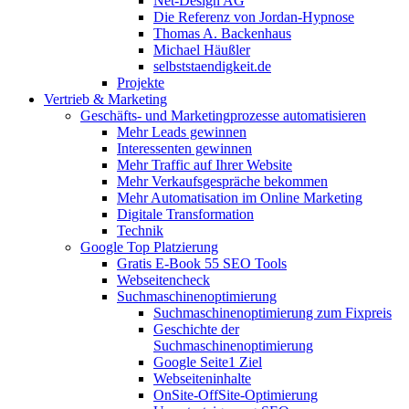
Net-Design AG
Die Referenz von Jordan-Hypnose
Thomas A. Backenhaus
Michael Häußler
selbststaendigkeit.de
Projekte
Vertrieb & Marketing
Geschäfts- und Marketingprozesse automatisieren
Mehr Leads gewinnen
Interessenten gewinnen
Mehr Traffic auf Ihrer Website
Mehr Verkaufsgespräche bekommen
Mehr Automatisation im Online Marketing
Digitale Transformation
Technik
Google Top Platzierung
Gratis E-Book 55 SEO Tools
Webseitencheck
Suchmaschinenoptimierung
Suchmaschinenoptimierung zum Fixpreis
Geschichte der
Suchmaschinenoptimierung
Google Seite1 Ziel
Webseiteninhalte
OnSite-OffSite-Optimierung