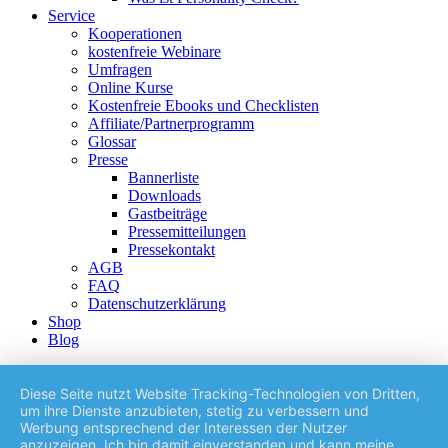
Service
Kooperationen
kostenfreie Webinare
Umfragen
Online Kurse
Kostenfreie Ebooks und Checklisten
Affiliate/Partnerprogramm
Glossar
Presse
Bannerliste
Downloads
Gastbeiträge
Pressemitteilungen
Pressekontakt
AGB
FAQ
Datenschutzerklärung
Shop
Blog
Diese Seite nutzt Website Tracking-Technologien von Dritten,
um ihre Dienste anzubieten, stetig zu verbessern und
Werbung entsprechend der Interessen der Nutzer
anzuzeigen. Ich bin damit einverstanden und kann meine