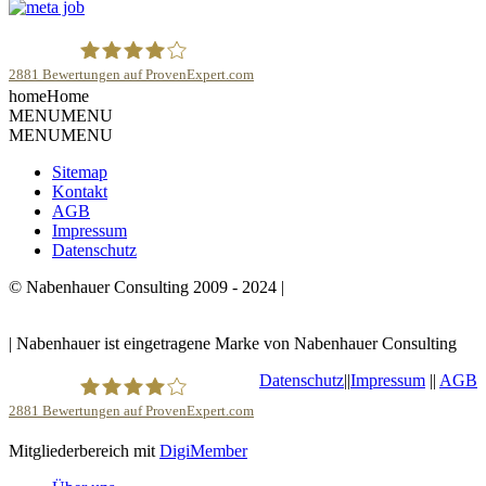
2881
Bewertungen auf ProvenExpert.com
home
Home
Robert Nabenhauer
MENU
MENU
MENU
MENU
Sitemap
Kontakt
AGB
Impressum
Datenschutz
© Nabenhauer Consulting 2009 - 2024 |
Nabenhauer ist
eingetragene Marke von Nabenhauer Consulting
| Nabenhauer ist eingetragene Marke von Nabenhauer Consulting
Datenschutz
||
Impressum
||
AGB
2881
Bewertungen auf ProvenExpert.com
Mitgliederbereich mit
DigiMember
Robert Nabenhauer