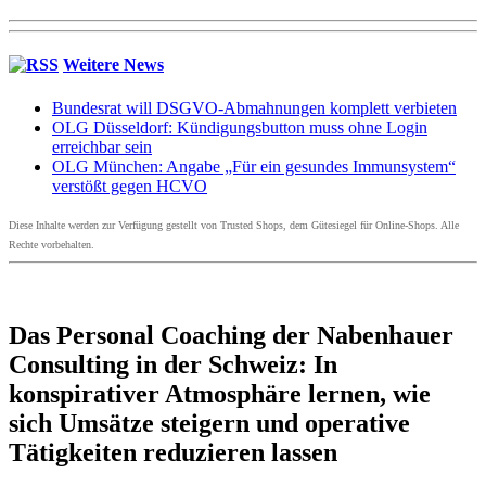
Weitere News
Bundesrat will DSGVO-Abmahnungen komplett verbieten
OLG Düsseldorf: Kündigungsbutton muss ohne Login
erreichbar sein
OLG München: Angabe „Für ein gesundes Immunsystem“
verstößt gegen HCVO
Diese Inhalte werden zur Verfügung gestellt von Trusted Shops, dem Gütesiegel für Online-Shops. Alle
Rechte vorbehalten.
Das Personal Coaching der Nabenhauer
Consulting in der Schweiz: In
konspirativer Atmosphäre lernen, wie
sich Umsätze steigern und operative
Tätigkeiten reduzieren lassen