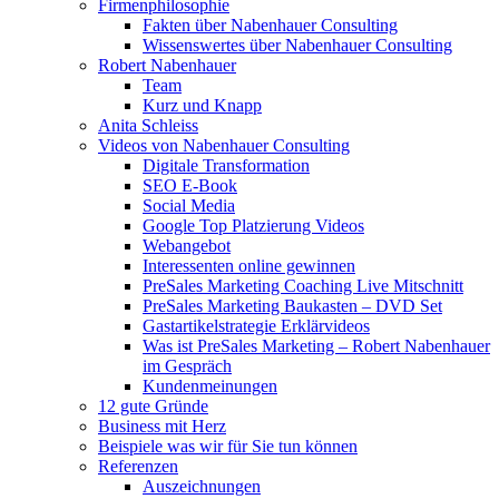
Firmenphilosophie
Fakten über Nabenhauer Consulting
Wissenswertes über Nabenhauer Consulting
Robert Nabenhauer
Team
Kurz und Knapp
Anita Schleiss
Videos von Nabenhauer Consulting
Digitale Transformation
SEO E-Book
Social Media
Google Top Platzierung Videos
Webangebot
Interessenten online gewinnen
PreSales Marketing Coaching Live Mitschnitt
PreSales Marketing Baukasten – DVD Set
Gastartikelstrategie Erklärvideos
Was ist PreSales Marketing – Robert Nabenhauer
im Gespräch
Kundenmeinungen
12 gute Gründe
Business mit Herz
Beispiele was wir für Sie tun können
Referenzen
Auszeichnungen