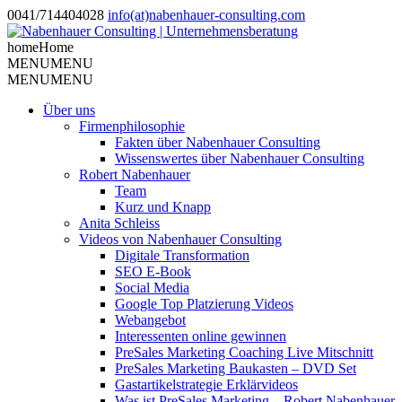
0041/714404028
info(at)nabenhauer-consulting.com
home
Home
MENU
MENU
MENU
MENU
Über uns
Firmenphilosophie
Fakten über Nabenhauer Consulting
Wissenswertes über Nabenhauer Consulting
Robert Nabenhauer
Team
Kurz und Knapp
Anita Schleiss
Videos von Nabenhauer Consulting
Digitale Transformation
SEO E-Book
Social Media
Google Top Platzierung Videos
Webangebot
Interessenten online gewinnen
PreSales Marketing Coaching Live Mitschnitt
PreSales Marketing Baukasten – DVD Set
Gastartikelstrategie Erklärvideos
Was ist PreSales Marketing – Robert Nabenhauer