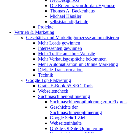
Net-Design AG
Die Referenz von Jordan-Hypnose
Thomas A. Backenhaus
Michael Häußler
selbststaendigkeit.de
Projekte
Vertrieb & Marketing
Geschäfts- und Marketingprozesse automatisieren
Mehr Leads gewinnen
Interessenten gewinnen
Mehr Traffic auf Ihrer Website
Mehr Verkaufsgespräche bekommen
Mehr Automatisation im Online Marketing
Digitale Transformation
Technik
Google Top Platzierung
Gratis E-Book 55 SEO Tools
Webseitencheck
Suchmaschinenoptimierung
Suchmaschinenoptimierung zum Fixpreis
Geschichte der
Suchmaschinenoptimierung
Google Seite1 Ziel
Webseiteninhalte
OnSite-OffSite-Optimierung