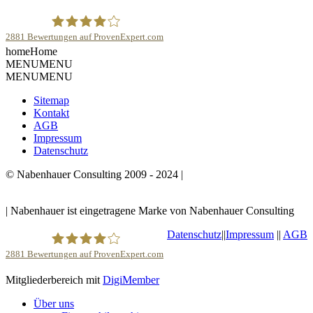
2881
Bewertungen auf ProvenExpert.com
home
Home
Robert Nabenhauer
MENU
MENU
MENU
MENU
Sitemap
Kontakt
AGB
Impressum
Datenschutz
© Nabenhauer Consulting 2009 - 2024 |
Nabenhauer ist
eingetragene Marke von Nabenhauer Consulting
| Nabenhauer ist eingetragene Marke von Nabenhauer Consulting
Datenschutz
||
Impressum
||
AGB
2881
Bewertungen auf ProvenExpert.com
Mitgliederbereich mit
DigiMember
Robert Nabenhauer
Über uns