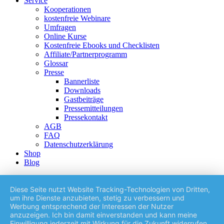
Service
Kooperationen
kostenfreie Webinare
Umfragen
Online Kurse
Kostenfreie Ebooks und Checklisten
Affiliate/Partnerprogramm
Glossar
Presse
Bannerliste
Downloads
Gastbeiträge
Pressemitteilungen
Pressekontakt
AGB
FAQ
Datenschutzerklärung
Shop
Blog
Diese Seite nutzt Website Tracking-Technologien von Dritten,
um ihre Dienste anzubieten, stetig zu verbessern und
Werbung entsprechend der Interessen der Nutzer
anzuzeigen. Ich bin damit einverstanden und kann meine
Einwilligung jederzeit mit Wirkung für die Zukunft widerrufen