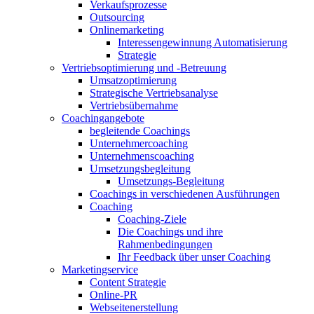
Verkaufsprozesse
Outsourcing
Onlinemarketing
Interessengewinnung Automatisierung
Strategie
Vertriebsoptimierung und -Betreuung
Umsatzoptimierung
Strategische Vertriebsanalyse
Vertriebsübernahme
Coachingangebote
begleitende Coachings
Unternehmercoaching
Unternehmenscoaching
Umsetzungsbegleitung
Umsetzungs-Begleitung
Coachings in verschiedenen Ausführungen
Coaching
Coaching-Ziele
Die Coachings und ihre
Rahmenbedingungen
Ihr Feedback über unser Coaching
Marketingservice
Content Strategie
Online-PR
Webseitenerstellung