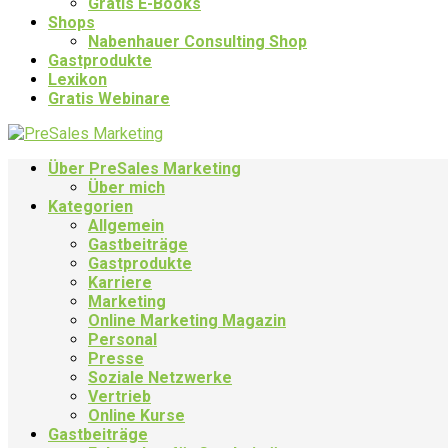
Gratis E-Books
Shops
Nabenhauer Consulting Shop
Gastprodukte
Lexikon
Gratis Webinare
Über PreSales Marketing
Über mich
Kategorien
Allgemein
Gastbeiträge
Gastprodukte
Karriere
Marketing
Online Marketing Magazin
Personal
Presse
Soziale Netzwerke
Vertrieb
Online Kurse
Gastbeiträge