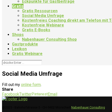
Eckpunkte für Gastbeiträge
Gratis
Gratis Ressourcen
Social Media Umfrage
Kostenfreies Coaching direkt am Telefon mit
Kostenfreie Webinare
Gratis E-Books
Shops
Nabenhauer Consulting Shop
Gastprodukte
Lexikon
Gratis Webinare
Social Media Umfrage
Fill out my
online form
.
Share
Facebook
Twitter
Pinterest
Email
@2025 - Bahnhofstrasse 5 - CH-9402 Mörschwil
Nabenhauer Consulting