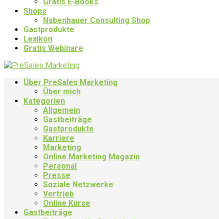
Gratis E-Books
Shops
Nabenhauer Consulting Shop
Gastprodukte
Lexikon
Gratis Webinare
Über PreSales Marketing
Über mich
Kategorien
Allgemein
Gastbeiträge
Gastprodukte
Karriere
Marketing
Online Marketing Magazin
Personal
Presse
Soziale Netzwerke
Vertrieb
Online Kurse
Gastbeiträge