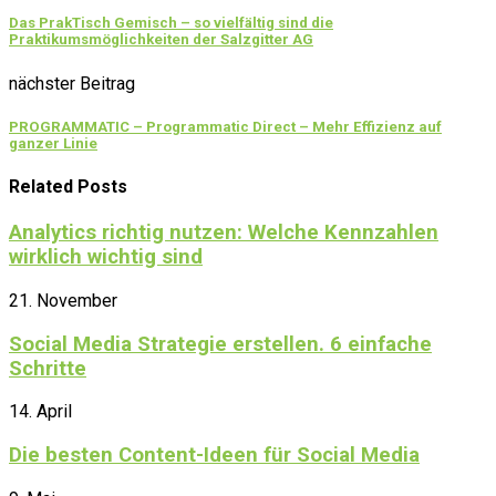
Das PrakTisch Gemisch – so vielfältig sind die
Praktikumsmöglichkeiten der Salzgitter AG
nächster Beitrag
PROGRAMMATIC – Programmatic Direct – Mehr Effizienz auf
ganzer Linie
Related Posts
Analytics richtig nutzen: Welche Kennzahlen
wirklich wichtig sind
21. November
Social Media Strategie erstellen. 6 einfache
Schritte
14. April
Die besten Content-Ideen für Social Media