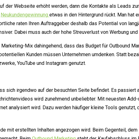
c auf der Webseite erhöht werden, dann die Kontakte als Leads 
e
Neukundengewinnung
etwas in den Hintergrund rückt. Man hat 
iche raten Ihren Auftraggeber deshalb das Potential von langj
nsiver. Dabei muss auch der hohe Streuverlust von Werbung und 
 Marketing-Mix dahingehend, dass das Budget für Outbound Mar
 potentiellen Kunden müssen Unternehmen umdenken. Statt bezah
zwerke, YouTube und Instagram genutzt.
ass sich irgendwo auf der besuchten Seite befindet. Es passiert
chrichtenvideos wird zunehmend unbeliebter. Mit neuesten Add-
ernet analysiert wird. Dazu werden häufiger kleine Tools genutzt
de mit erstellten Inhalten angezogen wird. Beim Gegenteil, de
 gemacht. Beim
Outbound Marketing
steht der Kaufabschluss im 