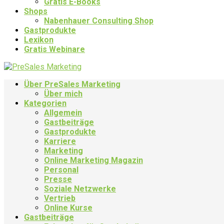
Gratis E-Books
Shops
Nabenhauer Consulting Shop
Gastprodukte
Lexikon
Gratis Webinare
Über PreSales Marketing
Über mich
Kategorien
Allgemein
Gastbeiträge
Gastprodukte
Karriere
Marketing
Online Marketing Magazin
Personal
Presse
Soziale Netzwerke
Vertrieb
Online Kurse
Gastbeiträge