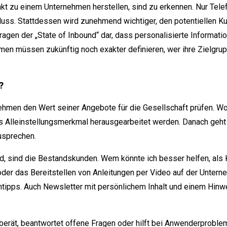
t zu einem Unternehmen herstellen, sind zu erkennen. Nur Telefo
luss. Stattdessen wird zunehmend wichtiger, den potentiellen K
agen der „State of Inbound“ dar, dass personalisierte Informat
n müssen zukünftig noch exakter definieren, wer ihre Zielgruppe
?
hmen den Wert seiner Angebote für die Gesellschaft prüfen. Wo
as Alleinstellungsmerkmal herausgearbeitet werden. Danach geht
zusprechen.
rd, sind die Bestandskunden. Wem könnte ich besser helfen, als
oder das Bereitstellen von Anleitungen per Video auf der Unte
entipps. Auch Newsletter mit persönlichem Inhalt und einem Hinw
 berät, beantwortet offene Fragen oder hilft bei Anwenderproble