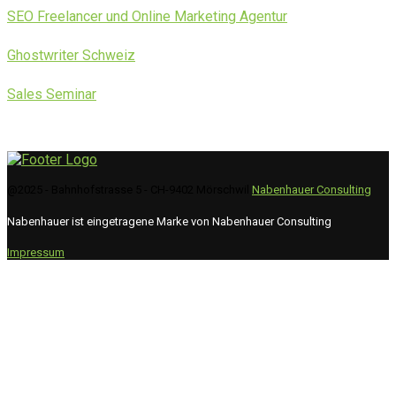
SEO Freelancer und Online Marketing Agentur
Ghostwriter Schweiz
Sales Seminar
@2025 - Bahnhofstrasse 5 - CH-9402 Mörschwil
Nabenhauer Consulting
Nabenhauer ist eingetragene Marke von Nabenhauer Consulting
Impressum