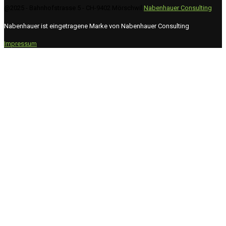
@2025 - Bahnhofstrasse 5 - CH-9402 Mörschwil
Nabenhauer Consulting
Nabenhauer ist eingetragene Marke von Nabenhauer Consulting
Impressum