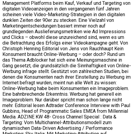
Management Platforms beim Kauf, Verkauf und Targeting von
digitalen Videoanzeigen in den vergangenen fünf Jahren
scheinen viele Video-Marketing-Strategien in den digitalen
dunklen Zeiten der 90er zu stecken. Eine Vielzahl von
Marketingentscheidungen basiert immer noch auf
grundlegenden Auslieferungsmetriken wie Ad Impressions
und Clicks – obwohl diese unzureichend sind, wenn es um
die Betrachtung des Erfolgs einer Videokampagne geht. Von
Christoph Henning Editorial von Jens von Rauchhaupt Kein
Konsument braucht Online-Werbung – oder doch? Rund um
das Thema Adblocker hat sich eine Meinungsmaschine in
Gang gesetzt, die grundsätzlich die Sinnhaftigkeit von Online-
Werbung infrage stellt. Gestützt von zahlreichen Studien, bei
denen die Konsumenten nach ihrer Einstellung zu Werbung im
Internet befragt wurden, meint nun alle Welt zu wissen:
Online-Werbung habe beim Konsumenten ein Imageproblem.
Eine bahnbrechende Erkenntnis. Werbung hat generell ein
Imageproblem. Nur darüber spricht man schon lange nicht
mehr. Editorial lesen Adtrader Conference Interview with Paul
Gubbins, Head of Programmatic Sales EMEA from Millennial
Media. ADZINE KW 48- Cross Channel Special : Data &
Targeting: Vom Multichannel-Attributionsmodell zum
dynamischen Data-Driven Advertising / Performance
Marketing: Sky Italia: Mit Marketing-Attribution auf