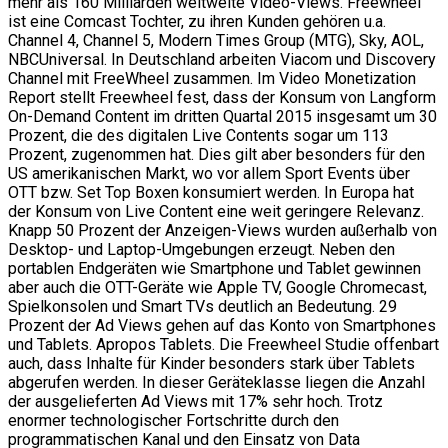
mehr als 160 Milliarden weltweite Video-Views. Freewheel
ist eine Comcast Tochter, zu ihren Kunden gehören u.a.
Channel 4, Channel 5, Modern Times Group (MTG), Sky, AOL,
NBCUniversal. In Deutschland arbeiten Viacom und Discovery
Channel mit FreeWheel zusammen. Im Video Monetization
Report stellt Freewheel fest, dass der Konsum von Langform
On-Demand Content im dritten Quartal 2015 insgesamt um 30
Prozent, die des digitalen Live Contents sogar um 113
Prozent, zugenommen hat. Dies gilt aber besonders für den
US amerikanischen Markt, wo vor allem Sport Events über
OTT bzw. Set Top Boxen konsumiert werden. In Europa hat
der Konsum von Live Content eine weit geringere Relevanz.
Knapp 50 Prozent der Anzeigen-Views wurden außerhalb von
Desktop- und Laptop-Umgebungen erzeugt. Neben den
portablen Endgeräten wie Smartphone und Tablet gewinnen
aber auch die OTT-Geräte wie Apple TV, Google Chromecast,
Spielkonsolen und Smart TVs deutlich an Bedeutung. 29
Prozent der Ad Views gehen auf das Konto von Smartphones
und Tablets. Apropos Tablets. Die Freewheel Studie offenbart
auch, dass Inhalte für Kinder besonders stark über Tablets
abgerufen werden. In dieser Geräteklasse liegen die Anzahl
der ausgelieferten Ad Views mit 17% sehr hoch. Trotz
enormer technologischer Fortschritte durch den
programmatischen Kanal und den Einsatz von Data