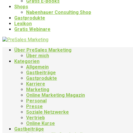
Gratis E-Books
Shops
Nabenhauer Consulting Shop
Gastprodukte
Lexikon
Gratis Webinare
Über PreSales Marketing
Über mich
Kategorien
Allgemein
Gastbeiträge
Gastprodukte
Karriere
Marketing
Online Marketing Magazin
Personal
Presse
Soziale Netzwerke
Vertrieb
Online Kurse
Gastbeiträge