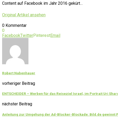
Content auf Facebook im Jahr 2016 gekürt…
Original Artikel ansehen
0 Kommentar
0
Facebook
Twitter
Pinterest
Email
Robert Nabenhauer
vorheriger Beitrag
ENTSCHEIDER – Werben für das Reiseziel Israel, im Portrait Uri Shar
nächster Beitrag
Anleitung zur Umgehung der Ad-Blocker-Blockade: Bild.de gewinnt