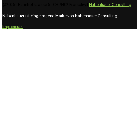
@2025 - Bahnhofstrasse 5 - CH-9402 Mörschwil
Nabenhauer Consulting
Nabenhauer ist eingetragene Marke von Nabenhauer Consulting
Impressum