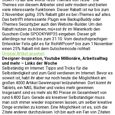
Themes von diesem Anbieter sind sehr modern und bieten
viele interessante Funktionen. Dieser Rabatt ist nur bis zum
2.November gültig. 35% Rabatt gibt es bei iThemes auf alles.
Das betrifft interessante Plugin wie BackupBuddy oder
iThemes Security,ber auch den Website-Builder. Um den
Rabatt nutzen zu können, mü+sst ihr im Warenkorb den
Guschein-Code SPOOKYWP35 eingeben. Dieser gilt
allerdings nur noch bis zum 31.10. Vom deutschsprachigen
Entwickler Felix gibt es für RichWP.com* bis zum 1.November
einen 25% Rabatt mit dem Gutscheincode richhall
Original Artikel ansehen
Designer-Inspiration, Youtube Millionäre, Arbeitsalltag
und mehr – Links der Woche
Selbständig im Internet. Tipps und Tricks für die
Selbständigkeit und zum Geld verdienen im Internet. Bevor es
soweit ist, habt ihr aber nur noch heute die Möglichkeit am
großen 4000 Artikel Gewinnspiel teilzunehmen. Dort könnt ihr
Tablets, ein NAS, Bücher und vieles mehr gewinnen.
Insgesamt sind es mehr als 80 Preise im Gesamtwert von
rund 6.800 Euro. Gerade als kreativer Selbständiger muss
man sich immer wieder inspirieren lassen, um selber kreative
Dinge erstellen zu können. Eine Möglichkeit ist es, sich die
Zitate anderer durchzulesen. Ich bin auch ein Fan von Zitaten.