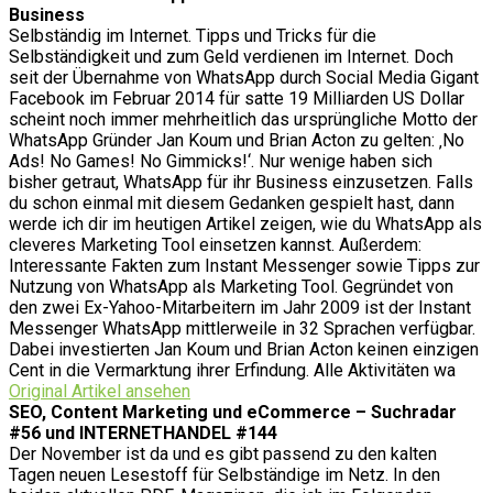
Business
Selbständig im Internet. Tipps und Tricks für die
Selbständigkeit und zum Geld verdienen im Internet. Doch
seit der Übernahme von WhatsApp durch Social Media Gigant
Facebook im Februar 2014 für satte 19 Milliarden US Dollar
scheint noch immer mehrheitlich das ursprüngliche Motto der
WhatsApp Gründer Jan Koum und Brian Acton zu gelten: ‚No
Ads! No Games! No Gimmicks!‘. Nur wenige haben sich
bisher getraut, WhatsApp für ihr Business einzusetzen. Falls
du schon einmal mit diesem Gedanken gespielt hast, dann
werde ich dir im heutigen Artikel zeigen, wie du WhatsApp als
cleveres Marketing Tool einsetzen kannst. Außerdem:
Interessante Fakten zum Instant Messenger sowie Tipps zur
Nutzung von WhatsApp als Marketing Tool. Gegründet von
den zwei Ex-Yahoo-Mitarbeitern im Jahr 2009 ist der Instant
Messenger WhatsApp mittlerweile in 32 Sprachen verfügbar.
Dabei investierten Jan Koum und Brian Acton keinen einzigen
Cent in die Vermarktung ihrer Erfindung. Alle Aktivitäten wa
Original Artikel ansehen
SEO, Content Marketing und eCommerce – Suchradar
#56 und INTERNETHANDEL #144
Der November ist da und es gibt passend zu den kalten
Tagen neuen Lesestoff für Selbständige im Netz. In den