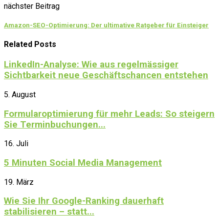
nächster Beitrag
Amazon-SEO-Optimierung: Der ultimative Ratgeber für Einsteiger
Related Posts
LinkedIn-Analyse: Wie aus regelmässiger
Sichtbarkeit neue Geschäftschancen entstehen
5. August
Formularoptimierung für mehr Leads: So steigern
Sie Terminbuchungen...
16. Juli
5 Minuten Social Media Management
19. März
Wie Sie Ihr Google-Ranking dauerhaft
stabilisieren – statt...