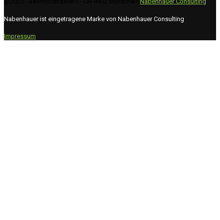
@2025 - Bahnhofstrasse 5 - CH-9402 Mörschwil
Nabenhauer Consulting
Nabenhauer ist eingetragene Marke von Nabenhauer Consulting
Impressum