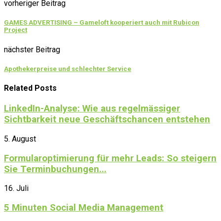
vorheriger Beitrag
GAMES ADVERTISING – Gameloft kooperiert auch mit Rubicon
Project
nächster Beitrag
Apothekerpreise und schlechter Service
Related Posts
LinkedIn-Analyse: Wie aus regelmässiger
Sichtbarkeit neue Geschäftschancen entstehen
5. August
Formularoptimierung für mehr Leads: So steigern
Sie Terminbuchungen...
16. Juli
5 Minuten Social Media Management