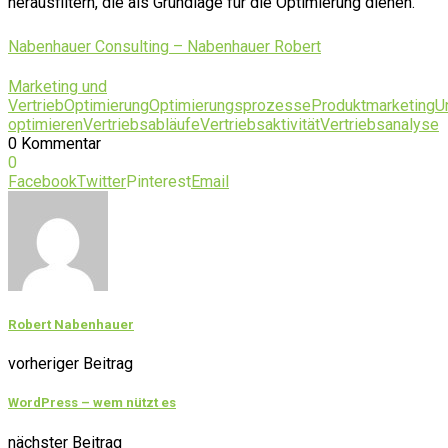
herausfiltern, die als Grundlage für die Optimierung dienen.
Nabenhauer Consulting – Nabenhauer Robert
Marketing und
Vertrieb
Optimierung
Optimierungsprozesse
Produktmarketing
U
optimieren
Vertriebsabläufe
Vertriebsaktivität
Vertriebsanalyse
0 Kommentar
0
Facebook
Twitter
Pinterest
Email
Robert Nabenhauer
vorheriger Beitrag
WordPress – wem nützt es
nächster Beitrag