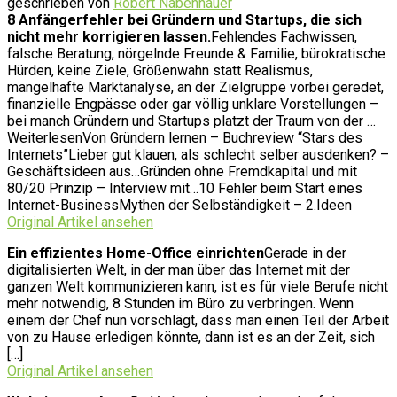
geschrieben von
Robert Nabenhauer
8 Anfängerfehler bei Gründern und Startups, die sich
nicht mehr korrigieren lassen.
Fehlendes Fachwissen,
falsche Beratung, nörgelnde Freunde & Familie, bürokratische
Hürden, keine Ziele, Größenwahn statt Realismus,
mangelhafte Marktanalyse, an der Zielgruppe vorbei geredet,
finanzielle Engpässe oder gar völlig unklare Vorstellungen –
bei manch Gründern und Startups platzt der Traum von der …
WeiterlesenVon Gründern lernen – Buchreview “Stars des
Internets”Lieber gut klauen, als schlecht selber ausdenken? –
Geschäftsideen aus…Gründen ohne Fremdkapital und mit
80/20 Prinzip – Interview mit…10 Fehler beim Start eines
Internet-BusinessMythen der Selbständigkeit – 2.Ideen
Original Artikel ansehen
Ein effizientes Home-Office einrichten
Gerade in der
digitalisierten Welt, in der man über das Internet mit der
ganzen Welt kommunizieren kann, ist es für viele Berufe nicht
mehr notwendig, 8 Stunden im Büro zu verbringen. Wenn
einem der Chef nun vorschlägt, dass man einen Teil der Arbeit
von zu Hause erledigen könnte, dann ist es an der Zeit, sich
[…]
Original Artikel ansehen