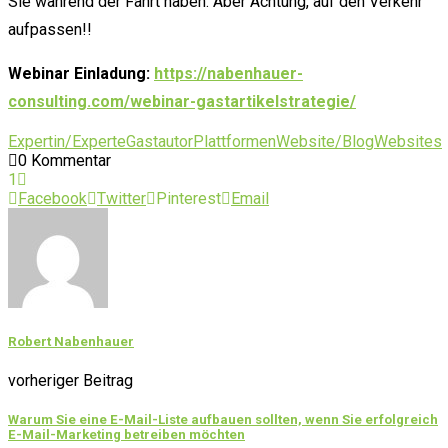
Sie während der Fahrt haben. Aber Achtung, auf den Verkehr
aufpassen!!
Webinar Einladung:
https://nabenhauer-
consulting.com/webinar-gastartikelstrategie/
Expertin/Experte
Gastautor
Plattformen
Website/Blog
Websites
0 Kommentar
1
Facebook
Twitter
Pinterest
Email
Robert Nabenhauer
vorheriger Beitrag
Warum Sie eine E-Mail-Liste aufbauen sollten, wenn Sie erfolgreich
E-Mail-Marketing betreiben möchten