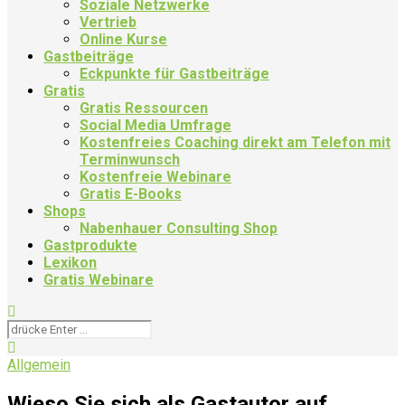
Soziale Netzwerke
Vertrieb
Online Kurse
Gastbeiträge
Eckpunkte für Gastbeiträge
Gratis
Gratis Ressourcen
Social Media Umfrage
Kostenfreies Coaching direkt am Telefon mit
Terminwunsch
Kostenfreie Webinare
Gratis E-Books
Shops
Nabenhauer Consulting Shop
Gastprodukte
Lexikon
Gratis Webinare
Allgemein
Wieso Sie sich als Gastautor auf