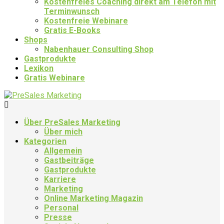
Kostenfreies Coaching direkt am Telefon mit
Terminwunsch
Kostenfreie Webinare
Gratis E-Books
Shops
Nabenhauer Consulting Shop
Gastprodukte
Lexikon
Gratis Webinare
Über PreSales Marketing
Über mich
Kategorien
Allgemein
Gastbeiträge
Gastprodukte
Karriere
Marketing
Online Marketing Magazin
Personal
Presse