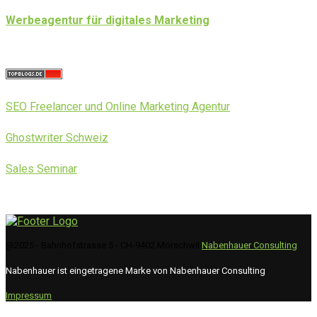
Werbeagentur für digitales Marketing
SEO Freelancer und Online Marketing Agentur
Ghostwriter Schweiz
Sales Seminar
@2025 - Bahnhofstrasse 5 - CH-9402 Mörschwil
Nabenhauer Consulting
Nabenhauer ist eingetragene Marke von Nabenhauer Consulting
Impressum