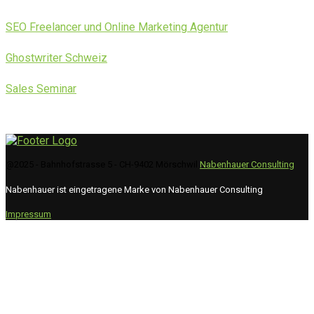
SEO Freelancer und Online Marketing Agentur
Ghostwriter Schweiz
Sales Seminar
@2025 - Bahnhofstrasse 5 - CH-9402 Mörschwil
Nabenhauer Consulting
Nabenhauer ist eingetragene Marke von Nabenhauer Consulting
Impressum