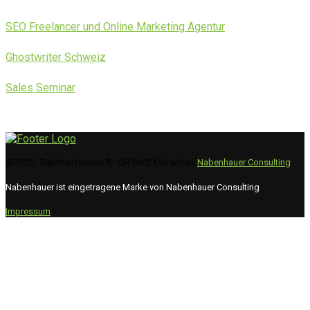
SEO Freelancer und Online Marketing Agentur
Ghostwriter Schweiz
Sales Seminar
@2025 - Bahnhofstrasse 5 - CH-9402 Mörschwil
Nabenhauer Consulting
Nabenhauer ist eingetragene Marke von Nabenhauer Consulting
Impressum