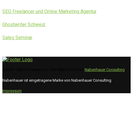
SEO Freelancer und Online Marketing Agentur
Ghostwriter Schweiz
Sales Seminar
@2025 - Bahnhofstrasse 5 - CH-9402 Mörschwil
Nabenhauer Consulting
Nabenhauer ist eingetragene Marke von Nabenhauer Consulting
Impressum