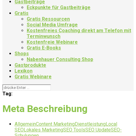
Gastbeiträge
Eckpunkte für Gastbeiträge
Gratis
Gratis Ressourcen
Social Media Umfrage
Kostenfreies Coaching direkt am Telefon mit
Terminwunsch
Kostenfreie Webinare
Gratis E-Books
Shops
Nabenhauer Consulting Shop
Gastprodukte
Lexikon
Gratis Webinare
Tag:
Meta Beschreibung
Allgemein
Content Marketing
Dienstleistung
Local
SEO
Lokales Marketing
SEO Tools
SEO Update
SEO-
Schulungen