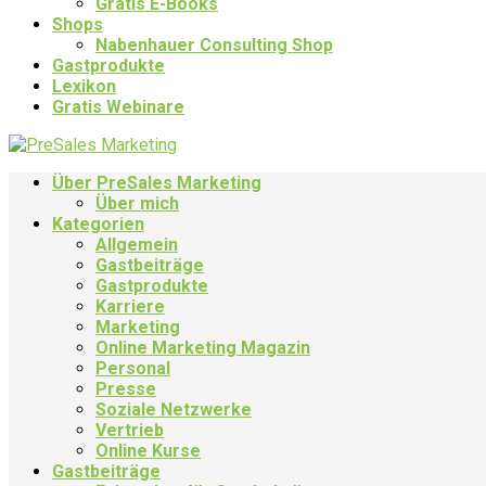
Gratis E-Books
Shops
Nabenhauer Consulting Shop
Gastprodukte
Lexikon
Gratis Webinare
Über PreSales Marketing
Über mich
Kategorien
Allgemein
Gastbeiträge
Gastprodukte
Karriere
Marketing
Online Marketing Magazin
Personal
Presse
Soziale Netzwerke
Vertrieb
Online Kurse
Gastbeiträge