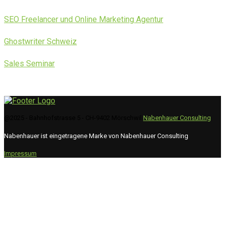
SEO Freelancer und Online Marketing Agentur
Ghostwriter Schweiz
Sales Seminar
@2025 - Bahnhofstrasse 5 - CH-9402 Mörschwil
Nabenhauer Consulting
Nabenhauer ist eingetragene Marke von Nabenhauer Consulting
Impressum