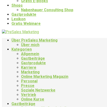
Gratis E-Books
Shops
Nabenhauer Consulting Shop
Gastprodukte
Lexikon
Gratis Webinare
Über PreSales Marketing
Über mich
Kategorien
Allgemein
Gastbeiträge
Gastprodukte
Karriere
Marketing
Online Marketing Magazin
Personal
Presse
Soziale Netzwerke
Vertrieb
Online Kurse
Gastbeiträge