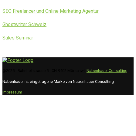
SEO Freelancer und Online Marketing Agentur
Ghostwriter Schweiz
Sales Seminar
@2025 - Bahnhofstrasse 5 - CH-9402 Mörschwil
Nabenhauer Consulting
Nabenhauer ist eingetragene Marke von Nabenhauer Consulting
Impressum