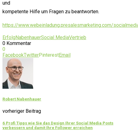
und
kompetente Hilfe um Fragen zu beantworten.
https://www.webeinladung.presalesmarketing.com/socialmedi
Erfolg
Nabenhauer
Social Media
Vertrieb
0 Kommentar
0
Facebook
Twitter
Pinterest
Email
Robert Nabenhauer
vorheriger Beitrag
6 Profi Tipps wie Sie das Design Ihrer Social Media Posts
verbessern und damit Ihre Follower erreichen