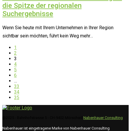
die Spitze der regionalen
Suchergebnisse
Wenn Sie heute mit Ihrem Unternehmen in Ihrer Region
sichtbar sein möchten, führt kein Weg mehr…
1
2
3
4
5
6
…
33
34
35
@2025 - Bahnhofstrasse 5 - CH-9402 Mörschwil
Nabenhauer Consulting
Nabenhauer ist eingetragene Marke von Nabenhauer Consulting