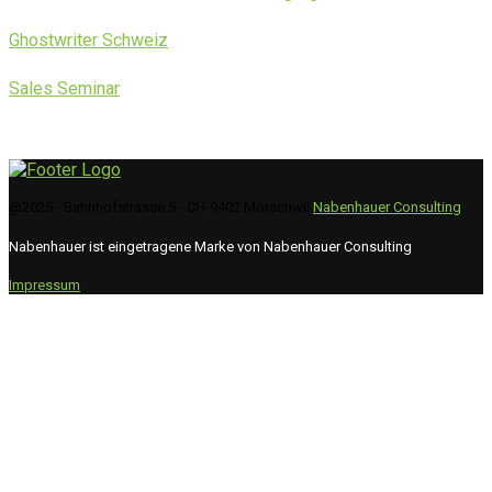
Ghostwriter Schweiz
Sales Seminar
@2025 - Bahnhofstrasse 5 - CH-9402 Mörschwil
Nabenhauer Consulting
Nabenhauer ist eingetragene Marke von Nabenhauer Consulting
Impressum