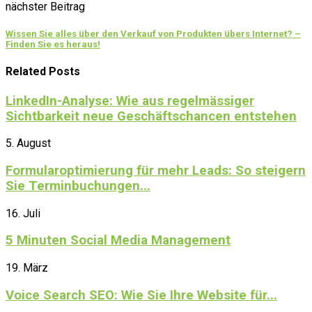
nächster Beitrag
Wissen Sie alles über den Verkauf von Produkten übers Internet? –
Finden Sie es heraus!
Related Posts
LinkedIn-Analyse: Wie aus regelmässiger
Sichtbarkeit neue Geschäftschancen entstehen
5. August
Formularoptimierung für mehr Leads: So steigern
Sie Terminbuchungen...
16. Juli
5 Minuten Social Media Management
19. März
Voice Search SEO: Wie Sie Ihre Website für...